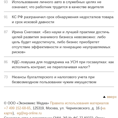
Использование личного авто в служебных целях не
93
означает, что работник трудится в качестве водителя
КС РФ разграничил срок обнаружения недостатков товара
91
и срок исковой давности
Ирина Снеговая: «Без науки и лучшей практики достичь
87
целей развития значимого бизнеса невозможно: либо
цель будет недостигнута, либо бизнес приобретет
отсутствие эффективности и генерацию неуправляемых
рисков»
НДС-ловушка для подрядчика на УСН при госзакупках: как
86
исполнить контракт, не переплачивая налог?
Нюансы бухгалтерского и налогового учета при
73
безвозмездном пользовании чужим имуществом
вверх
©
ООО «Экономикс Медиа»
Правила использования материалов
+7 499 152-68-65
,
125319
,
Москва
,
ул. Черняховского, д. 16
(
на
карте
),