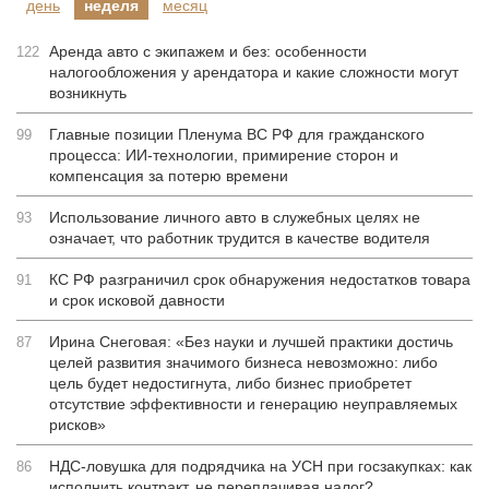
день
неделя
месяц
Аренда авто с экипажем и без: особенности
122
налогообложения у арендатора и какие сложности могут
возникнуть
Главные позиции Пленума ВС РФ для гражданского
99
процесса: ИИ-технологии, примирение сторон и
компенсация за потерю времени
Использование личного авто в служебных целях не
93
означает, что работник трудится в качестве водителя
КС РФ разграничил срок обнаружения недостатков товара
91
и срок исковой давности
Ирина Снеговая: «Без науки и лучшей практики достичь
87
целей развития значимого бизнеса невозможно: либо
цель будет недостигнута, либо бизнес приобретет
отсутствие эффективности и генерацию неуправляемых
рисков»
НДС-ловушка для подрядчика на УСН при госзакупках: как
86
исполнить контракт, не переплачивая налог?