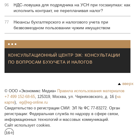
НДС-ловушка для подрядчика на УСН при госзакупках: как
96
исполнить контракт, не переплачивая налог?
Нюансы бухгалтерского и налогового учета при
77
безвозмездном пользовании чужим имуществом
КОНСУЛЬТАЦИОННЫЙ ЦЕНТР ЭЖ: КОНСУЛЬТАЦИИ
ПО ВОПРОСАМ БУХУЧЕТА И НАЛОГОВ
вверх
©
ООО «Экономикс Медиа»
Правила использования материалов
+7 499 152-68-65
,
125319
,
Москва
,
ул. Черняховского, д. 16
(
на
карте
),
Свидетельство о регистрации СМИ: ЭЛ № ФС 77-83272. Орган
регистрации: Федеральная служба по надзору в сфере связи,
информационных технологий и массовых коммуникаций.
Сайт использует cookies.