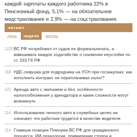
каждой зарплаты каждого работника 22% в
Пенсионный фонд, 5,1% — на обязательное
медстрахование и 2,9% — на соцстрахование.
читают
день
неделя
месяц
ВС РФ потребовал от судов не формальничать, а
1220
взвешивать каждое ходатайство о снижении неустойки по
ст. 333 ГК РФ
НДС-ловушка для подрядчика на УСН при госзакупках: как
168
исполнить контракт, не переплачивая налог?
Аренда авто с экипажем и без: особенности
121
налогообложения у арендатора и какие сложности могут
возникнуть
Использование личного авто в служебных целях не
114
означает, что работник трудится в качестве водителя
Главные позиции Пленума ВС РФ для гражданского
114
процесса: ИИ-технологии, примирение сторон и