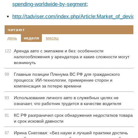
spending-worldwide-by-segment
;
http://tadviser.com/index.php/Article:Market_of_devic
читают
день
неделя
месяц
Аренда авто с экипажем и без: особенности
122
налогообложения у арендатора и какие сложности могут
возникнуть
Главные позиции Пленума ВС РФ для гражданского
99
процесса: ИИ-технологии, примирение сторон и
компенсация за потерю времени
Использование личного авто в служебных целях не
93
означает, что работник трудится в качестве водителя
КС РФ разграничил срок обнаружения недостатков товара
91
и срок исковой давности
Ирина Снеговая: «Без науки и лучшей практики достичь
87