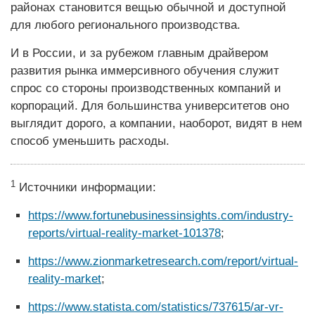
районах становится вещью обычной и доступной
для любого регионального производства.
И в России, и за рубежом главным драйвером
развития рынка иммерсивного обучения служит
спрос со стороны производственных компаний и
корпораций. Для большинства университетов оно
выглядит дорого, а компании, наоборот, видят в нем
способ уменьшить расходы.
1
Источники информации:
https://www.fortunebusinessinsights.com/industry-
reports/virtual-reality-market-101378
;
https://www.zionmarketresearch.com/report/virtual-
reality-market
;
https://www.statista.com/statistics/737615/ar-vr-