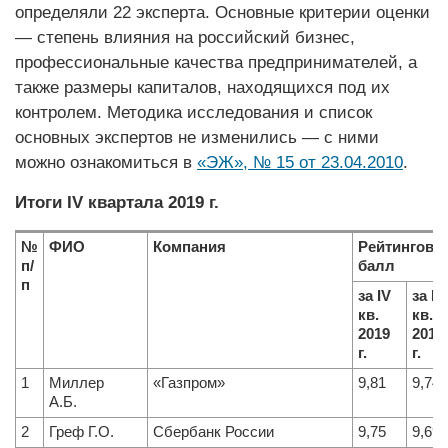
определяли 22 эксперта. Основные критерии оценки
— степень влияния на российский бизнес,
профессиональные качества предпринимателей, а
также размеры капиталов, находящихся под их
контролем. Методика исследования и список
основных экспертов не изменились — с ними
можно ознакомиться в
«ЭЖ», № 15 от 23.04.2010
.
Итоги IV квартала 2019 г.
№
ФИО
Компания
Рейтинговы
п/
балл
п
за IV
за III
кв.
кв.
2019
2019
г.
г.
1
Миллер
«Газпром»
9,81
9,74
А.Б.
2
Греф Г.О.
Сбербанк России
9,75
9,69