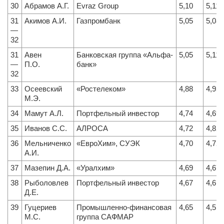
30
Абрамов А.Г.
Evraz Group
5,10
5,11
31
Акимов А.И.
Газпромбанк
5,05
5,08
—
32
31
Авен
Банковская группа «Альфа-
5,05
5,11
—
П.О.
банк»
32
33
Осеевский
«Ростелеком»
4,88
4,93
М.Э.
34
Мамут А.Л.
Портфельный инвестор
4,74
4,69
35
Иванов С.С.
АЛРОСА
4,72
4,82
36
Мельниченко
«ЕвроХим», СУЭК
4,70
4,72
А.И.
37
Мазепин Д.А.
«Уралхим»
4,69
4,67
38
Рыболовлев
Портфельный инвестор
4,67
4,61
Д.Е.
39
Гуцериев
Промышленно-финансовая
4,65
4,51
М.С.
группа САФМАР