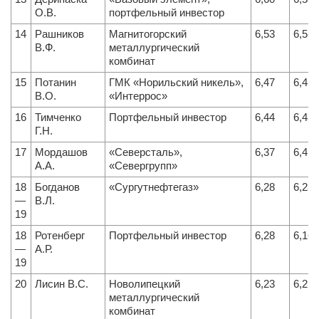
О.В.
портфельный инвестор
14
Рашников
Магнитогорский
6,53
6,51
В.Ф.
металлургический
комбинат
15
Потанин
ГМК «Норильский никель»,
6,47
6,41
В.О.
«Интеррос»
16
Тимченко
Портфельный инвестор
6,44
6,43
Г.Н.
17
Мордашов
«Северсталь»,
6,37
6,41
А.А.
«Севергрупп»
18
Богданов
«Сургутнефтегаз»
6,28
6,23
—
В.Л.
19
18
Ротенберг
Портфельный инвестор
6,28
6,16
—
А.Р.
19
20
Лисин В.С.
Новолипецкий
6,23
6,21
металлургический
комбинат