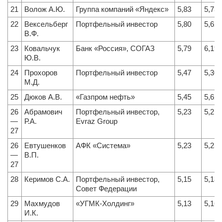
21
Волож А.Ю.
Группа компаний «Яндекс»
5,83
5,73
22
Вексельберг
Портфельный инвестор
5,80
5,62
В.Ф.
23
Ковальчук
Банк «Россия», СОГАЗ
5,79
6,19
Ю.В.
24
Прохоров
Портфельный инвестор
5,47
5,30
М.Д.
25
Дюков А.В.
«Газпром нефть»
5,45
5,62
26
Абрамович
Портфельный инвестор,
5,23
5,21
—
Р.А.
Evraz Group
27
26
Евтушенков
АФК «Система»
5,23
5,25
—
В.П.
27
28
Керимов С.А.
Портфельный инвестор,
5,15
5,18
Совет Федерации
29
Махмудов
«УГМК-Холдинг»
5,13
5,16
И.К.