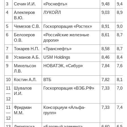
3
Сечин И.И.
«Роснефть»
9,48
9,43
4
Алекперов
ЛУКОЙЛ
9,03
8,98
В.Ю.
5
Чемезов С.В.
Госкорпорация «Ростех»
8,91
9,02
6
Белозеров
«Российские железные
8,61
8,70
О.В.
дороги»
7
Токарев Н.П.
«Транснефть»
8,58
8,75
8
Усманов А.Б.
USM Holdings
8,46
8,43
9
Михельсон
НОВАТЭК, «Сибур»
7,84
7,61
Л.В.
10
Костин А.Л.
ВТБ
7,82
8,14
11
Шувалов
Госкорпорация «ВЭБ.РФ»
7,33
7,03
—
И.И.
12
11
Фридман
Консорциум «Альфа-
7,33
7,48
—
М.М.
групп»
12
13
Дерипаска
«Базовый элемент»,
6,60
6,53