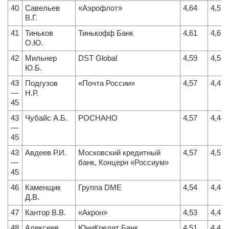
40
Савельев
«Аэрофлот»
4,64
4,51
В.Г.
41
Тиньков
Тинькофф Банк
4,61
4,61
О.Ю.
42
Мильнер
DST Global
4,59
4,53
Ю.Б.
43
Подгузов
«Почта России»
4,57
4,47
—
Н.Р.
45
43
Чубайс А.Б.
РОСНАНО
4,57
4,44
—
45
43
Авдеев Р.И.
Московский кредитный
4,57
4,51
—
банк, Концерн «Россиум»
45
46
Каменщик
Группа DME
4,54
4,46
Д.В.
47
Кантор В.В.
«Акрон»
4,53
4,49
48
Алексеев
ЮниКредит Банк
4,51
4,43