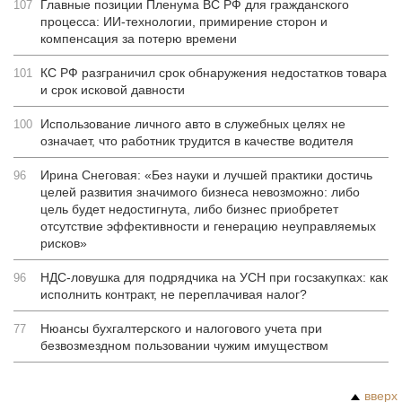
Главные позиции Пленума ВС РФ для гражданского
107
процесса: ИИ-технологии, примирение сторон и
компенсация за потерю времени
КС РФ разграничил срок обнаружения недостатков товара
101
и срок исковой давности
Использование личного авто в служебных целях не
100
означает, что работник трудится в качестве водителя
Ирина Снеговая: «Без науки и лучшей практики достичь
96
целей развития значимого бизнеса невозможно: либо
цель будет недостигнута, либо бизнес приобретет
отсутствие эффективности и генерацию неуправляемых
рисков»
НДС-ловушка для подрядчика на УСН при госзакупках: как
96
исполнить контракт, не переплачивая налог?
Нюансы бухгалтерского и налогового учета при
77
безвозмездном пользовании чужим имуществом
вверх