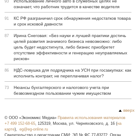
Использование личного авто в служебных целях не
93
означает, что работник трудится в качестве водителя
КС РФ разграничил срок обнаружения недостатков товара
91
и срок исковой давности
Ирина Снеговая: «Без науки и лучшей практики достичь
87
целей развития значимого бизнеса невозможно: либо
цель будет недостигнута, либо бизнес приобретет
отсутствие эффективности и генерацию неуправляемых
рисков»
НДС-ловушка для подрядчика на УСН при госзакупках: как
86
исполнить контракт, не переплачивая налог?
Нюансы бухгалтерского и налогового учета при
73
безвозмездном пользовании чужим имуществом
вверх
©
ООО «Экономикс Медиа»
Правила использования материалов
+7 499 152-68-65
,
125319
,
Москва
,
ул. Черняховского, д. 16
(
на
карте
),
Свидетельство о регистрации СМИ: ЭЛ № ФС 77-83272. Орган