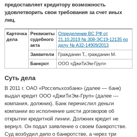
предоставляет кредитору возможность
удовлетворить свои требования за счет иных
лиц.
Карточка
Реквизиты
Определение ВС РФ от
дела
судебного
21.10.2019 № 308-ЭС19-12135 по
акта
делу № А32-14909/2013
Заявители
Гражданин Т., гражданин М.
Банкрот
ООО «ДжиТиЭм-Груп»
Суть дела
В 2011 г. ОАО «Россельхозбанк» (далее — банк)
выдал кредит ООО «ДжиТиЭм-Груп» (далее —
компания, должник). Банк перечислил деньги
компании во исполнение шести договоров об
открытии кредитной линии. Должник кредит не
вернул. Он подал заявление о своем банкротстве.
Суд возбудил дело о банкротстве, а через три