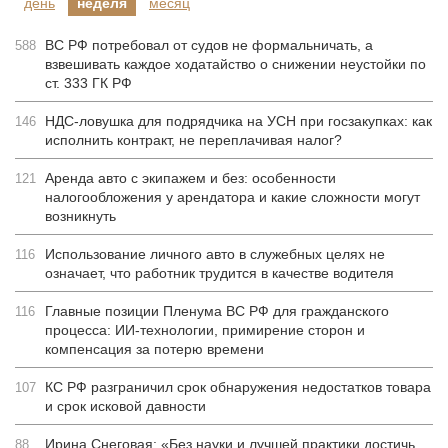
день
неделя
месяц
ВС РФ потребовал от судов не формальничать, а
588
взвешивать каждое ходатайство о снижении неустойки по
ст. 333 ГК РФ
НДС-ловушка для подрядчика на УСН при госзакупках: как
146
исполнить контракт, не переплачивая налог?
Аренда авто с экипажем и без: особенности
121
налогообложения у арендатора и какие сложности могут
возникнуть
Использование личного авто в служебных целях не
116
означает, что работник трудится в качестве водителя
Главные позиции Пленума ВС РФ для гражданского
116
процесса: ИИ-технологии, примирение сторон и
компенсация за потерю времени
КС РФ разграничил срок обнаружения недостатков товара
107
и срок исковой давности
Ирина Снеговая: «Без науки и лучшей практики достичь
88