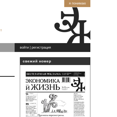
я понимаю
т
войти
|
регистрация
свежий номер