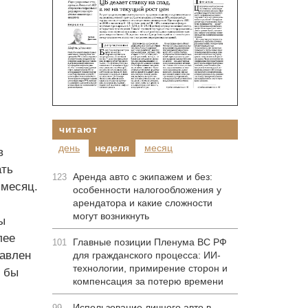
читают
день
неделя
месяц
в
ать
Аренда авто с экипажем и без:
123
 месяц.
особенности налогообложения у
арендатора и какие сложности
могут возникнуть
ы
лее
Главные позиции Пленума ВС РФ
101
тавлен
для гражданского процесса: ИИ-
технологии, примирение сторон и
о бы
компенсация за потерю времени
Использование личного авто в
99