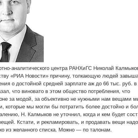
ртно-аналитического центра РАНХиГС Николай Калмыко
ству «РИА Новости» причину, толкающую людей завыш
ния о достойной средней зарплате аж до 66 тыс. руб. в
зал, что виновато в этом общество потребления, что
гоне за модой, за объективно не нужными нам вещами м
и, которые мы могли бы потратить более достойно и бо
алению, Н. Калмыков не уточнил, когда и кем будет сос
вещей. Кстати, и рекламировать, и продавать вещи над
ко из желанного списка. Можно — по талонам.