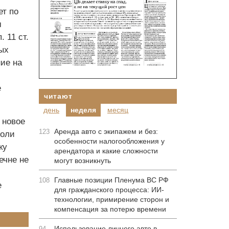
ет по
м
 11 ст.
ых
ие на
е
читают
день
неделя
месяц
 новое
Аренда авто с экипажем и без:
123
доли
особенности налогообложения у
ку
арендатора и какие сложности
ечне не
могут возникнуть
Главные позиции Пленума ВС РФ
108
е
для гражданского процесса: ИИ-
технологии, примирение сторон и
компенсация за потерю времени
Использование личного авто в
94