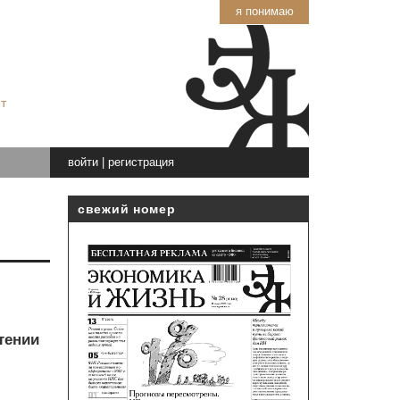
я понимаю
т
войти
|
регистрация
свежий номер
тении