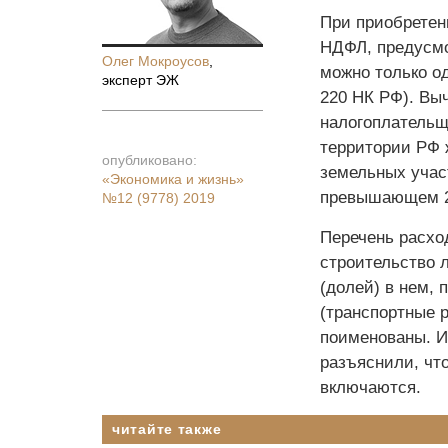
При приобретен
НДФЛ, предусмот
Олег Мокроусов
,
можно только од
эксперт ЭЖ
220 НК РФ). Вы
налогоплательщ
территории РФ ж
опубликовано:
земельных учас
«Экономика и жизнь»
превышающем 2 м
№12 (9778) 2019
Перечень расхо
строительство 
(долей) в нем, 
(транспортные 
поименованы. И
разъяснили, чт
включаются.
читайте также