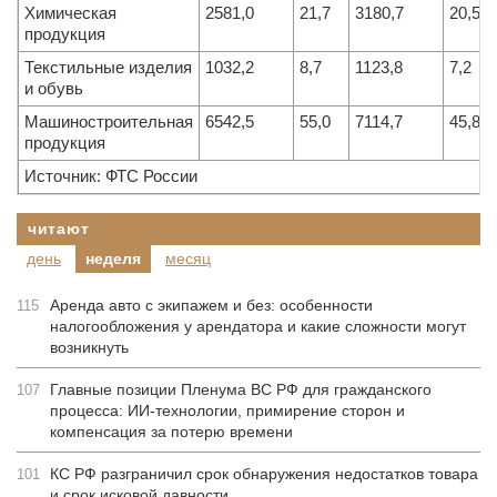
Химическая
2581,0
21,7
3180,7
20,5
продукция
Текстильные изделия
1032,2
8,7
1123,8
7,2
и обувь
Машиностроительная
6542,5
55,0
7114,7
45,8
продукция
Источник: ФТС России
читают
день
неделя
месяц
Аренда авто с экипажем и без: особенности
115
налогообложения у арендатора и какие сложности могут
возникнуть
Главные позиции Пленума ВС РФ для гражданского
107
процесса: ИИ-технологии, примирение сторон и
компенсация за потерю времени
КС РФ разграничил срок обнаружения недостатков товара
101
и срок исковой давности