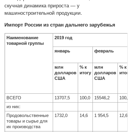
скучная динамика прироста — у
машиностроительной продукции.
Импорт России из стран дальнего зарубежья
Наименование
2019 год
товарной группы
январь
февраль
млн
% к
млн
% к
долларов
итогу
долларов
итогу
США
США
ВСЕГО
13707,5
100,0
15546,2
100,0
из них:
Продовольственные
1732,0
14,6
1 954,5
12,6
товары и сырье для
их производства