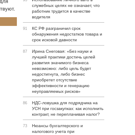
для
служебных целях не означает, что
твуют.
работник трудится в качестве
водителя
КС РФ разграничил срок
91
обнаружения недостатков товара и
срок исковой давности
Ирина Снеговая: «Без науки и
87
лучшей практики достичь целей
развития значимого бизнеса
невозможно: либо цель будет
недостигнута, либо бизнес
приобретет отсутствие
эффективности и генерацию
неуправляемых рисков»
НДС-ловушка для подрядчика на
86
УСН при госзакупках: как исполнить
контракт, не переплачивая налог?
Нюансы бухгалтерского и
73
налогового учета при