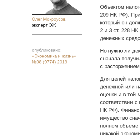
Объектом налог
209 НК РФ). Пр
Олег Мокроусов
,
который он долж
эксперт ЭЖ
2 и 3 ст. 228 Н
денежных средст
опубликовано:
Но нужно ли де
«Экономика и жизнь»
сначала получил
№08 (9774) 2019
с расторжением
Для целей нало
денежной или н
оценки и в той 
соответствии с 
НК РФ). Финанси
имущество снач
полном объеме 
никакой экономи