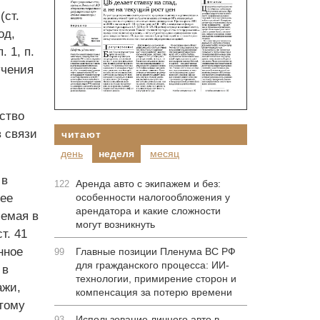
(ст.
од,
 1, п.
учения
ство
в связи
читают
день
неделя
месяц
 в
Аренда авто с экипажем и без:
122
ее
особенности налогообложения у
арендатора и какие сложности
яемая в
могут возникнуть
т. 41
нное
Главные позиции Пленума ВС РФ
99
для гражданского процесса: ИИ-
 в
технологии, примирение сторон и
ажи,
компенсация за потерю времени
этому
Использование личного авто в
93