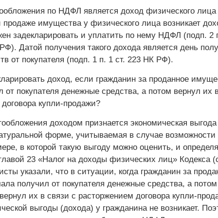
ообложения по НДФЛ является доход физического лица 
и продаже имущества у физического лица возникает дох
ен задекларировать и уплатить по нему НДФЛ (подп. 2 п.
К РФ). Датой получения такого дохода является день пол
в от покупателя (подп. 1 п. 1 ст. 223 НК РФ).
кларировать доход, если гражданин за проданное имуще
 от покупателя денежные средства, а потом вернул их 
 договора купли-продажи?
гообложения доходом признается экономическая выгода
атуральной форме, учитываемая в случае возможности 
мере, в которой такую выгоду можно оценить, и определ
главой 23 «Налог на доходы физических лиц» Кодекса (с
сты указали, что в ситуации, когда гражданин за прода
ала получил от покупателя денежные средства, а потом
вернул их в связи с расторжением договора купли-прод
ческой выгоды (дохода) у гражданина не возникает. По