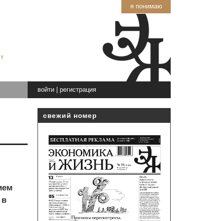
я понимаю
т
войти
|
регистрация
свежий номер
ием
 в