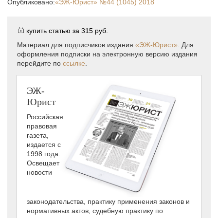
Опубликовано:
«ЭЖ-Юрист»
№44 (1045) 2018
купить статью за
315 руб.
Материал для подписчиков издания
«ЭЖ-Юрист»
. Для
оформления подписки на электронную версию издания
перейдите по
ссылке
.
ЭЖ-
Юрист
Российская
правовая
газета,
издается с
1998 года.
Освещает
новости
законодательства, практику применения законов и
нормативных актов, судебную практику по