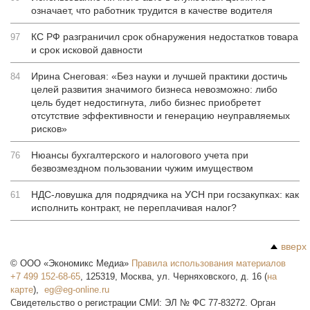
означает, что работник трудится в качестве водителя
КС РФ разграничил срок обнаружения недостатков товара
97
и срок исковой давности
Ирина Снеговая: «Без науки и лучшей практики достичь
84
целей развития значимого бизнеса невозможно: либо
цель будет недостигнута, либо бизнес приобретет
отсутствие эффективности и генерацию неуправляемых
рисков»
Нюансы бухгалтерского и налогового учета при
76
безвозмездном пользовании чужим имуществом
НДС-ловушка для подрядчика на УСН при госзакупках: как
61
исполнить контракт, не переплачивая налог?
вверх
©
ООО «Экономикс Медиа»
Правила использования материалов
+7 499 152-68-65
,
125319
,
Москва
,
ул. Черняховского, д. 16
(
на
карте
),
Свидетельство о регистрации СМИ: ЭЛ № ФС 77-83272. Орган