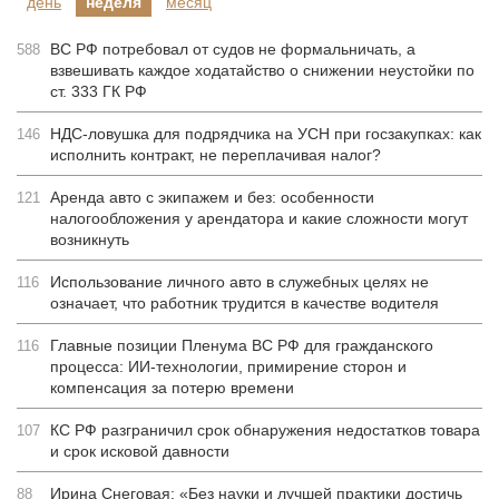
день
неделя
месяц
ВС РФ потребовал от судов не формальничать, а
588
взвешивать каждое ходатайство о снижении неустойки по
ст. 333 ГК РФ
НДС-ловушка для подрядчика на УСН при госзакупках: как
146
исполнить контракт, не переплачивая налог?
Аренда авто с экипажем и без: особенности
121
налогообложения у арендатора и какие сложности могут
возникнуть
Использование личного авто в служебных целях не
116
означает, что работник трудится в качестве водителя
Главные позиции Пленума ВС РФ для гражданского
116
процесса: ИИ-технологии, примирение сторон и
компенсация за потерю времени
КС РФ разграничил срок обнаружения недостатков товара
107
и срок исковой давности
Ирина Снеговая: «Без науки и лучшей практики достичь
88