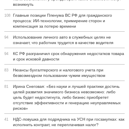
возникнуть
Главные позиции Пленума ВС РФ для гражданского
108
процесса: ИИ-технологии, примирение сторон и
компенсация за потерю времени
Использование личного авто в служебных целях не
94
означает, что работник трудится в качестве водителя
КС РФ разграничил срок обнаружения недостатков товара
94
и срок исковой давности
Нюансы бухгалтерского и налогового учета при
83
безвозмездном пользовании чужим имуществом
Ирина Снеговая: «Без науки и лучшей практики достичь
81
целей развития значимого бизнеса невозможно: либо
цель будет недостигнута, либо бизнес приобретет
отсутствие эффективности и генерацию неуправляемых
рисков»
НДС-ловушка для подрядчика на УСН при госзакупках: как
41
исполнить контракт, не переплачивая налог?