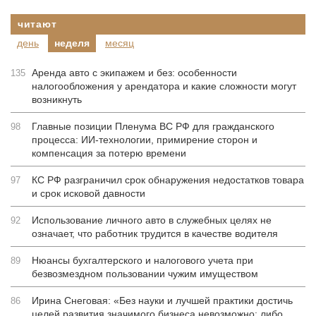
читают
день
неделя
месяц
Аренда авто с экипажем и без: особенности
135
налогообложения у арендатора и какие сложности могут
возникнуть
Главные позиции Пленума ВС РФ для гражданского
98
процесса: ИИ-технологии, примирение сторон и
компенсация за потерю времени
КС РФ разграничил срок обнаружения недостатков товара
97
и срок исковой давности
Использование личного авто в служебных целях не
92
означает, что работник трудится в качестве водителя
Нюансы бухгалтерского и налогового учета при
89
безвозмездном пользовании чужим имуществом
Ирина Снеговая: «Без науки и лучшей практики достичь
86
целей развития значимого бизнеса невозможно: либо