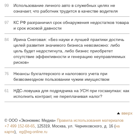
Использование личного авто в служебных целях не
99
означает, что работник трудится в качестве водителя
КС РФ разграничил срок обнаружения недостатков товара
97
и срок исковой давности
Ирина Снеговая: «Без науки и лучшей практики достичь
84
целей развития значимого бизнеса невозможно: либо
цель будет недостигнута, либо бизнес приобретет
отсутствие эффективности и генерацию неуправляемых
рисков»
Нюансы бухгалтерского и налогового учета при
76
безвозмездном пользовании чужим имуществом
НДС-ловушка для подрядчика на УСН при госзакупках: как
61
исполнить контракт, не переплачивая налог?
вверх
©
ООО «Экономикс Медиа»
Правила использования материалов
+7 499 152-68-65
,
125319
,
Москва
,
ул. Черняховского, д. 16
(
на
карте
),