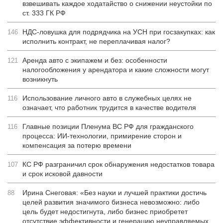
взвешивать каждое ходатайство о снижении неустойки по
ст. 333 ГК РФ
НДС-ловушка для подрядчика на УСН при госзакупках: как
146
исполнить контракт, не переплачивая налог?
Аренда авто с экипажем и без: особенности
121
налогообложения у арендатора и какие сложности могут
возникнуть
Использование личного авто в служебных целях не
116
означает, что работник трудится в качестве водителя
Главные позиции Пленума ВС РФ для гражданского
116
процесса: ИИ-технологии, примирение сторон и
компенсация за потерю времени
КС РФ разграничил срок обнаружения недостатков товара
107
и срок исковой давности
Ирина Снеговая: «Без науки и лучшей практики достичь
88
целей развития значимого бизнеса невозможно: либо
цель будет недостигнута, либо бизнес приобретет
отсутствие эффективности и генерацию неуправляемых