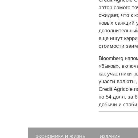
автор самого то
ожидает, что к 
новых санкций у
дополнительный
еще ищут кэрри
стоимости заим
Bloomberg напом
«быков», включая
как участники 
участи валюты,
Credit Agricole
по 54 долл. за
добычи и стаби
ЭКОНОМИКА И ЖИЗНЬ
ИЗДАНИЯ