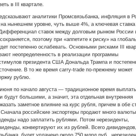
ть в III квартале.
предсказывают аналитики Промсвязьбанка, инфляция в Р
 на нынешнем уровне, чуть выше 4%, а ключевая ставка
 Дифференциал ставок между долговым рынком России 
сохраняется, поэтому при «аппетите к риску» на глобал
дет постепенно ослабевать. Основными рисками III ква
вают неопределенность в реализации программы
стимулов президента США Дональда Трампа и постепен
точение. В то же время carry-trade по-прежнему может
ержку рублю.
 июня по начало августа — традиционное время выплат
и будут большими, а значит, эта отдельная внутренняя
казать заметное влияние на курс рубля, причем в обе с
. Сначала российские экспортеры продают много валюты
иденды надо заплатить рублями. Потом нерезиденты,
иденды, конвертируют их из рублей. Всего дивидендов,
ьбанка, будет уплачено около 750 млрд руб., нерезиде