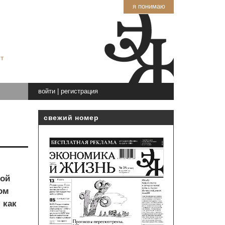
я понимаю
т
войти
|
регистрация
свежий номер
кой
сом
 как