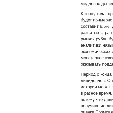
медленно дешеве
К концу года, 
будет примерно
составит 8,5%.
развитых стран 
рынках рубль бу
аналитики назы
экономических 
монетарное ужес
оказывать подд
Период с конца
дивидендов. Он
история может о
в разное время
потому что див
получившие див
оценке Промсвяз