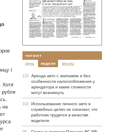
до
оров
читают
день
неделя
месяц
нцу I
Аренда авто с экипажем и без:
132
особенности налогообложения у
. Хотя
арендатора и какие сложности
 рубля
могут возникнуть
сь.
Использование личного авто в
102
 на
служебных целях не означает, что
ют
работник трудится в качестве
водителя
курса
ет
Главные позиции Пленума ВС РФ
98