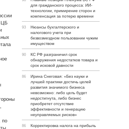
для гражданского процесса: ИИ-
технологии, примирение сторон и
оссии
компенсация за потерю времени
 ЦБ
Нюансы бухгалтерского и
93
и
налогового учета при
ьных
безвозмездном пользовании чужим
имуществом
ртала
КС РФ разграничил срок
90
ное
обнаружения недостатков товара и
срок исковой давности
Ирина Снеговая: «Без науки и
86
лучшей практики достичь целей
ы
развития значимого бизнеса
невозможно: либо цель будет
недостигнута, либо бизнес
тороны
приобретет отсутствие
,
эффективности и генерацию
неуправляемых рисков»
 по
Корректировка налога на прибыль
86
нты