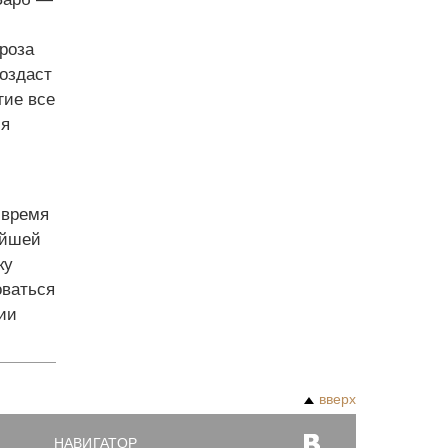
гроза
создаст
гие все
ия
о время
ейшей
ку
оваться
ии
вверх
НАВИГАТОР