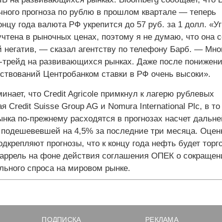
чного прогноза по рублю в прошлом квартале — теперь
концу года валюта РФ укрепится до 57 руб. за 1 долл. «У
чтена в рыночных ценах, поэтому я не думаю, что она 
 негатив, — сказал агентству по телефону Барб. — Мно
-трейд на развивающихся рынках. Даже после понижен
ствований Центробанком ставки в РФ очень высоки».
инает, что Credit Agricole примкнул к лагерю рублевых
 Credit Suisse Group AG и Nomura International Plc, в т
рынка по-прежнему расходятся в прогнозах насчет дальн
 подешевевшей на 4,5% за последние три месяца. Оцен
 подкрепляют прогнозы, что к концу года нефть будет торг
 баррель на фоне действия соглашения ОПЕК о сокращен
льного спроса на мировом рынке.
ПОДПИСКА
РЕКЛАМА