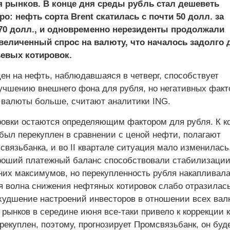
 рынков. В конце дня среды рубль стал дешеветь
о: нефть сорта Brent скатилась с почти 50 долл. за
,70 долл., и одновременно нерезиденты продолжали
величенный спрос на валюту, что началось задолго 
евых котировок.
ен на нефть, наблюдавшаяся в четверг, способствует
чшению внешнего фона для рубля, но негативных факт
 валюты больше, считают аналитики ING.
овки остаются определяющим фактором для рубля. К ко
 был перекуплен в сравнении с ценой нефти, полагают
вязьбанка, и во II квартале ситуация мало изменилась
хороший платежный баланс способствовали стабилизации
них максимумов, но перекупленность рубля накапливала
я волна снижения нефтяных котировок слабо отразилась
ухудшение настроений инвесторов в отношении всех вал
рынков в середине июня все-таки привело к коррекции 
рекуплен, поэтому, прогнозирует Промсвязьбанк, он буд