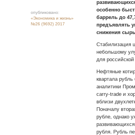
развивающихся
особенно быстр
опубликовано:
баррель до 47
«Экономика и жизнь»
№26 (9692) 2017
предъявлять у
снижения сырь
Стабилизация ц
небольшому улу
для российской
Нефтяные котир
квартала рубль
аналитики Промс
сarry-trade и 
вблизи двухлет
Поначалу втора
рубле, однако 
развивающихся 
рубля. Рубль пе