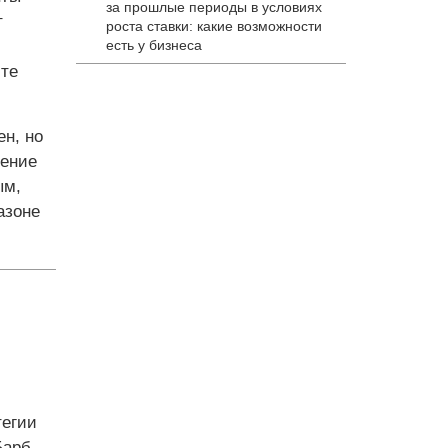
за прошлые периоды в условиях
т
роста ставки: какие возможности
есть у бизнеса
сте
н, но
шение
ым,
азоне
тегии
 Барб —