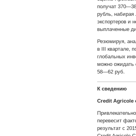
получат 370—38
рубль, набирая 
экспортеров и н
выплаченные ди
Резюмируя, ана
в III квартале,
глобальных инв
можно ожидать 
58—62 руб.
К сведению
Credit Agricol
Привлекательно
перевесит факт
результат с 201
Credit Agricole