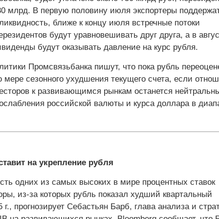
0 млрд. В первую половину июля экспортеры поддержа
ликвидность, ближе к концу июля встречные потоки
ерезидентов будут уравновешивать друг друга, а в авгу
виденды будут оказывать давление на курс рубля.
литики Промсвязьбанка пишут, что пока рубль переоцене
 по мере сезонного ухудшения текущего счета, если отно
есторов к развивающимся рынкам останется нейтральн
ослабления российской валюты и курса доллара в диап
e ставит на укрепление рубля
сть одних из самых высоких в мире процентных ставок
оры, из-за которых рубль показал худший квартальный
5 г., прогнозирует Себастьян Барб, глава анализа и стра
 CIB на развивающихся рынках. Bloomberg сообщает, что