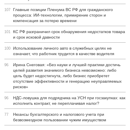
Главные позиции Пленума ВС РФ для гражданского
107
процесса: ИИ-технологии, примирение сторон и
компенсация за потерю времени
КС РФ разграничил срок обнаружения недостатков товара
101
и срок исковой давности
Использование личного авто в служебных целях не
100
означает, что работник трудится в качестве водителя
Ирина Снеговая: «Без науки и лучшей практики достичь
96
целей развития значимого бизнеса невозможно: либо
цель будет недостигнута, либо бизнес приобретет
отсутствие эффективности и генерацию неуправляемых
рисков»
НДС-ловушка для подрядчика на УСН при госзакупках: как
96
исполнить контракт, не переплачивая налог?
Нюансы бухгалтерского и налогового учета при
77
безвозмездном пользовании чужим имуществом