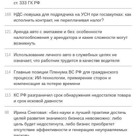
ст. 333 ГК РФ
НДС-ловушка для подрядчика на УСН при госзакупках: как
168
исполнить контракт, не переплачивая налог?
Аренда авто с экипажем и без: особенности
121
налогообложения у арендатора и какие сложности могут
возникнуть
Использование личного авто в служебных целях не
114
означает, что работник трудится в качестве водителя
Главные позиции Пленума ВС РФ для гражданского
114
процесса: ИИ-технологии, примирение сторон и
компенсация за потерю времени
КС РФ разграничил срок обнаружения недостатков товара
113
и срок исковой давности
Ирина Снеговая: «Без науки и лучшей практики достичь
98
целей развития значимого бизнеса невозможно: либо
цель будет недостигнута, либо бизнес приобретет
отсутствие эффективности и генерацию неуправляемых
рисков»