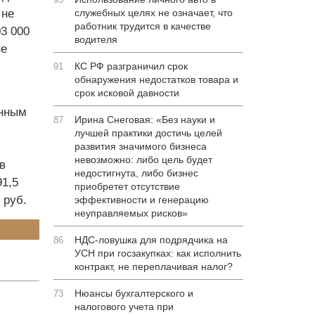
 не
служебных целях не означает, что
работник трудится в качестве
3 000
водителя
не
КС РФ разграничил срок
91
обнаружения недостатков товара и
срок исковой давности
енным
Ирина Снеговая: «Без науки и
87
лучшей практики достичь целей
развития значимого бизнеса
невозможно: либо цель будет
в
недостигнута, либо бизнес
91,5
приобретет отсутствие
 руб.
эффективности и генерацию
неуправляемых рисков»
НДС-ловушка для подрядчика на
86
УСН при госзакупках: как исполнить
контракт, не переплачивая налог?
Нюансы бухгалтерского и
73
налогового учета при