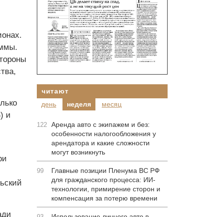
ионах.
ммы.
стороны
тва,
читают
олько
день
неделя
месяц
) и
Аренда авто с экипажем и без:
122
особенности налогообложения у
арендатора и какие сложности
могут возникнуть
ри
Главные позиции Пленума ВС РФ
99
для гражданского процесса: ИИ-
льский
технологии, примирение сторон и
компенсация за потерю времени
ади
Использование личного авто в
93