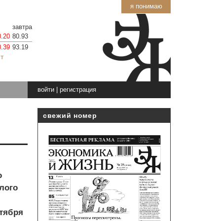
я понимаю
завтра
0.20
80.93
0.39
93.19
т
войти
|
регистрация
свежий номер
о
лого
нтября