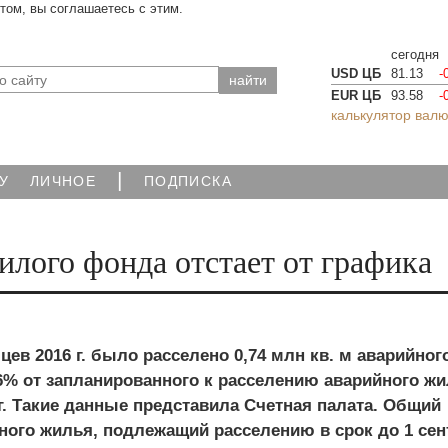
йтом, вы соглашаетесь с этим.
сегодня
USD ЦБ
81.13
-
EUR ЦБ
93.58
-
калькулятор валю
|
У
ЛИЧНОЕ
ПОДПИСКА
илого фонда отстает от графика
цев 2016 г. было расселено 0,74 млн кв. м аварийног
6% от запланированного к расселению аварийного жи
г. Такие данные представила Счетная палата. Общий
ного жилья, подлежащий расселению в срок до 1 се