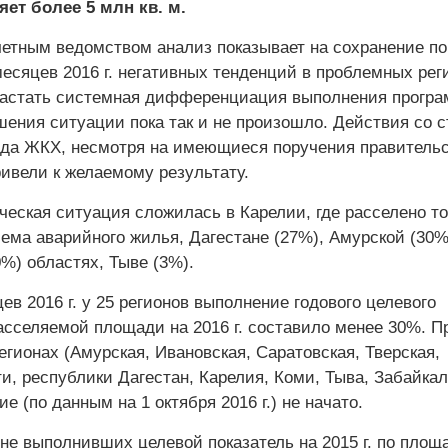
ляет более 5 млн кв. м.
етным ведомством анализ показывает на сохранение по
есяцев 2016 г. негативных тенденций в проблемных рег
астать системная дифференциация выполнения програ
шения ситуации пока так и не произошло. Действия со 
да ЖКХ, несмотря на имеющиеся поручения правительс
ривели к желаемому результату.
ческая ситуация сложилась в Карелии, где расселено т
ема аварийного жилья, Дагестане (27%), Амурской (30%
%) областях, Тыве (3%).
ев 2016 г. у 25 регионов выполнение годового целевого
асселяемой площади на 2016 г. составило менее 30%. П
егионах (Амурская, Ивановская, Саратовская, Тверская,
и, республики Дагестан, Карелия, Коми, Тыва, Забайка
ие (по данным на 1 октября 2016 г.) не начато.
 не выполнивших целевой показатель на 2015 г. по площ