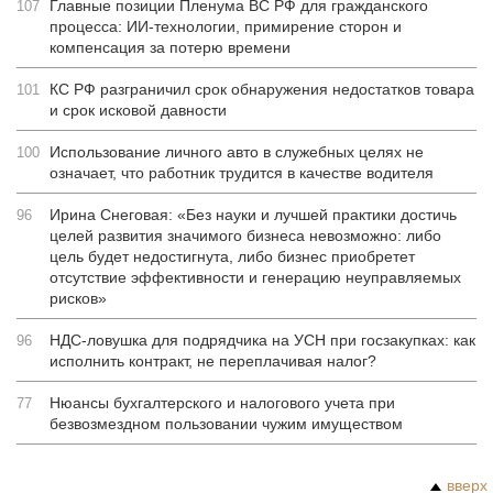
Главные позиции Пленума ВС РФ для гражданского
107
процесса: ИИ-технологии, примирение сторон и
компенсация за потерю времени
КС РФ разграничил срок обнаружения недостатков товара
101
и срок исковой давности
Использование личного авто в служебных целях не
100
означает, что работник трудится в качестве водителя
Ирина Снеговая: «Без науки и лучшей практики достичь
96
целей развития значимого бизнеса невозможно: либо
цель будет недостигнута, либо бизнес приобретет
отсутствие эффективности и генерацию неуправляемых
рисков»
НДС-ловушка для подрядчика на УСН при госзакупках: как
96
исполнить контракт, не переплачивая налог?
Нюансы бухгалтерского и налогового учета при
77
безвозмездном пользовании чужим имуществом
вверх