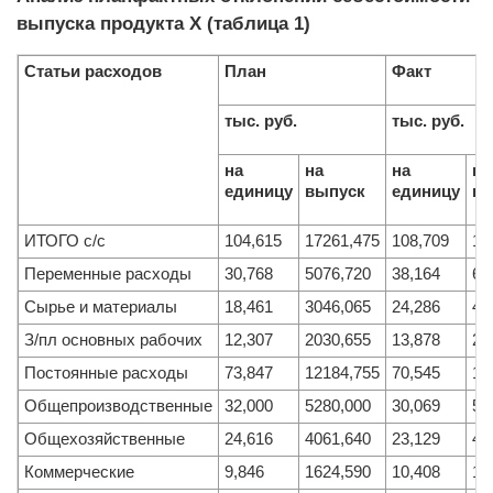
выпуска продукта Х (таблица 1)
Статьи расходов
План
Факт
тыс. руб.
тыс. руб.
на
на
на
на
единицу
выпуск
единицу
вы
ИТОГО с/с
104,615
17261,475
108,709
18
Переменные расходы
30,768
5076,720
38,164
66
Сырье и материалы
18,461
3046,065
24,286
42
З/пл основных рабочих
12,307
2030,655
13,878
24
Постоянные расходы
73,847
12184,755
70,545
12
Общепроизводственные
32,000
5280,000
30,069
52
Общехозяйственные
24,616
4061,640
23,129
40
Коммерческие
9,846
1624,590
10,408
18