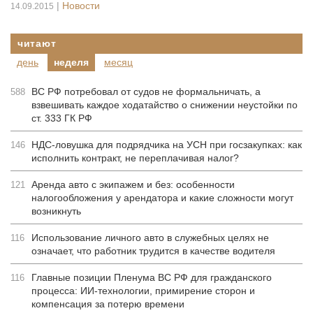
|
Новости
14.09.2015
читают
день
неделя
месяц
ВС РФ потребовал от судов не формальничать, а
588
взвешивать каждое ходатайство о снижении неустойки по
ст. 333 ГК РФ
НДС-ловушка для подрядчика на УСН при госзакупках: как
146
исполнить контракт, не переплачивая налог?
Аренда авто с экипажем и без: особенности
121
налогообложения у арендатора и какие сложности могут
возникнуть
Использование личного авто в служебных целях не
116
означает, что работник трудится в качестве водителя
Главные позиции Пленума ВС РФ для гражданского
116
процесса: ИИ-технологии, примирение сторон и
компенсация за потерю времени