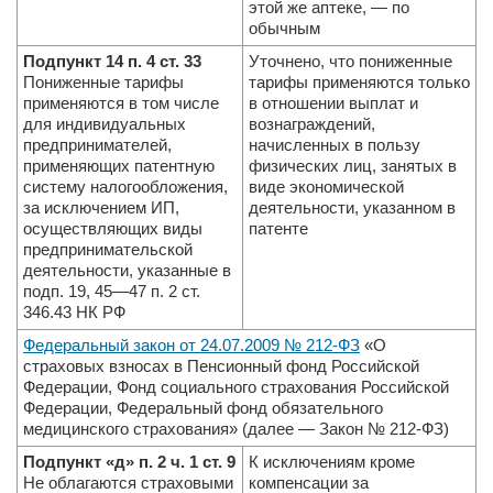
этой же аптеке, — по
обычным
Подпункт 14 п. 4 ст. 33
Уточнено, что пониженные
Пониженные тарифы
тарифы применяются только
применяются в том числе
в отношении выплат и
для индивидуальных
вознаграждений,
предпринимателей,
начисленных в пользу
применяющих патентную
физических лиц, занятых в
систему налогообложения,
виде экономической
за исключением ИП,
деятельнос­ти, указанном в
осуществляющих виды
патенте
предпринимательской
деятельности, указанные в
подп. 19, 45—47 п. 2 ст.
346.43 НК РФ
Федеральный закон от 24.07.2009 № 212-ФЗ
«О
страховых взносах в Пенсионный фонд Российской
Федерации, Фонд социального страхования Российской
Федерации, Федеральный фонд обязательного
медицинского страхования» (далее — Закон № 212-ФЗ)
Подпункт «д» п. 2 ч. 1 ст. 9
К исключениям кроме
Не облагаются страховыми
компенсации за