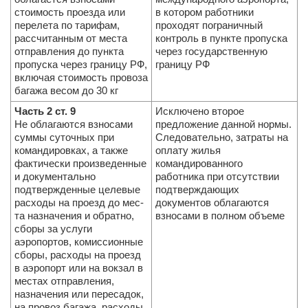
стоимость проезда или
в котором работники
перелета по тарифам,
проходят пограничный
рассчитанным от места
контроль в пункте пропуска
отправления до пунк­та
через государственную
пропуска через границу РФ,
границу РФ
включая стоимость провоза
багажа весом до 30 кг
Часть 2 ст. 9
Исключено второе
Не облагаются взносами
предложение данной нормы.
суммы суточных при
Следовательно, затраты на
командировках, а также
оплату жилья
фактически произведенные
командированного
и документально
работника при отсутствии
подтвержденные целевые
подтверждающих
расходы на проезд до мес­
документов облагаются
та назначения и обратно,
взносами в полном объеме
сборы за услуги
аэропортов, комиссионные
сборы, расходы на проезд
в аэропорт или на вокзал в
местах отправления,
назначения или пересадок,
на провоз багажа, расходы