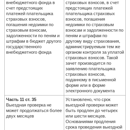
внебюджетного фонда в
страховых взносов, в счет
счет предстоящих
предстоя­щих платежей
платежей плательщика
плательщика страховых
страховых взносов,
взносов, погашения
погашения недоимки по
недоимки по страховым
страховым взносам,
взносам и задолженности по
задолженности по пеням и
пеням и штрафам по
штрафам в бюджет другого
другому виду страхования,
государственного
администрируемым тем же
внебюджетного фонда
органом контроля за уплатой
страховых взносов. Такой
зачет производится по
заявлению плательщика
страховых взносов,
поданному в письменной
форме или в форме
электронного документа
Часть 11 ст. 35
Установлено, что срок
Выездная проверка не
выездной проверки может
может продолжаться более
быть продлен до четырех
двух месяцев
или шести месяцев.
Основаниями продления
срока проведения выездной