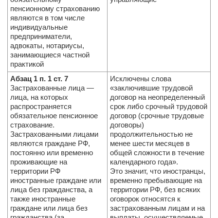
пенсионному страхованию
являются в том числе
индивидуальные
предприниматели,
адвокаты, нотариусы,
занимающиеся частной
практикой
Абзац 1 п. 1 ст. 7
Исключены слова
Застрахованные лица —
«заключившие трудовой
лица, на которых
договор на неоп­ределенный
распространяется
срок либо срочный трудовой
обязательное пенсионное
договор (срочные трудовые
страхование.
договоры)
Застрахованными лицами
продолжительностью не
являются граждане РФ,
менее шести месяцев в
постоянно или временно
общей сложности в течение
проживающие на
календарного года».
территории РФ
Это значит, что иностранцы,
иностранные граждане или
временно пребывающие на
лица без гражданства, а
территории РФ, без всяких
также иностранные
оговорок относятся к
граждане или лица без
застрахованным лицам и на
гражданства (за
выплаты, осуществляемые