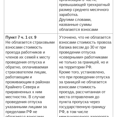
превышающей трехкратный
размер среднего месячного
заработка.
Другими словами,
названные суммы
облагаются взносами
Пункт 7 ч. 1 ст. 9
Уточнено, что не облагается
Не облагается страховыми
взносами стоимость провоза
взносами стоимость
багажа весом до 30 кг при
проезда работников и
проведении отпуска
членов их семей к месту
«северными» работниками
проведения отпуска и
не только за границей, но и
обратно, оплачиваемая
на территории РФ.
страхователем лицам,
Кроме того, установлено,
работающим и
что при проведении отпуска
проживающим в районах
за границей не облагается
Крайнего Севера и
взносами стоимость
приравненных к ним
проезда, рассчитанная от
местностях. В случае
места отправления до
проведения отпуска
пункта пропуска через
указанными лицами за
государственную границу
пределами РФ не
РФ, в том числе
облагается взносами
международного аэропорта,