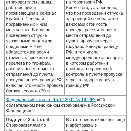
страхователем лицам,
на территории РФ.
работаю­щим и
Кроме того, установлено,
проживающим в районах
что при проведении отпуска
Крайнего Севера и
за границей не облагается
приравненных к ним
взносами стоимость
местностях. В случае
проезда, рассчитанная от
проведения отпуска
места отправления до
указанными лицами за
пункта пропуска через
пределами РФ не
государственную границу
облагается взносами
РФ, в том числе
стоимость проезда или
международного аэропорта,
перелета по тарифам,
в котором работники
рассчитанным от места
проходят пограничный
отправления до пунк­та
контроль в пункте пропуска
пропуска через границу РФ,
через государственную
включая стоимость провоза
границу РФ
багажа весом до 30 кг
Федеральный закон от 15.12.2001 № 167-ФЗ
«Об
обязательном пенсионном страховании в Российской
Федерации»
Подпункт 2 п. 1 ст. 6
В этот список включены еще
Страхователями по
и арбитражные
обязательному
управляющие