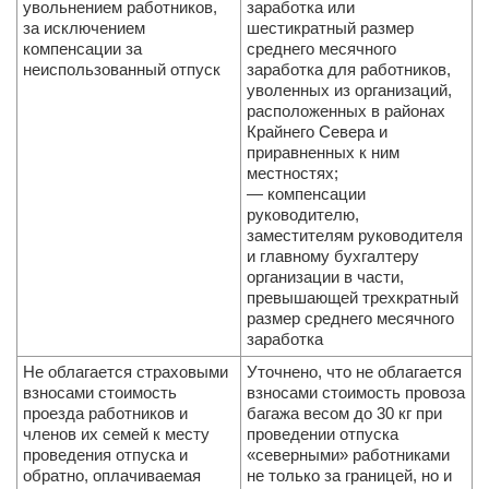
увольнением работников,
заработка или
за исключением
шестикратный размер
компенсации за
среднего месячного
неиспользованный отпуск
заработка для работников,
уволенных из организаций,
расположенных в районах
Крайнего Севера и
приравненных к ним
местностях;
— компенсации
руководителю,
заместителям руководителя
и главному бухгалтеру
организации в части,
превышающей трехкратный
размер среднего месячного
заработка
Не облагается страховыми
Уточнено, что не облагается
взносами стоимость
взносами стоимость провоза
проезда работников и
багажа весом до 30 кг при
членов их семей к мес­ту
проведении отпуска
проведения отпуска и
«северными» работниками
обратно, оплачиваемая
не только за границей, но и