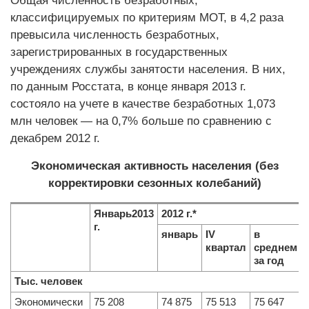
Общая численность безработных,
классифицируемых по критериям МОТ, в 4,2 раза
превысила численность безработных,
зарегистрированных в государственных
учреждениях службы занятости населения. В них,
по данным Росстата, в конце января 2013 г.
состояло на учете в качестве безработных 1,073
млн человек — на 0,7% больше по сравнению с
декабрем 2012 г.
Экономическая активность населения (без
корректировки сезонных колебаний)
Январь2013
2012 г
.*
г.
январь
IV
в
квартал
среднем
г
за год
Тыс. человек
Экономически
75 208
74 875
75 513
75 647