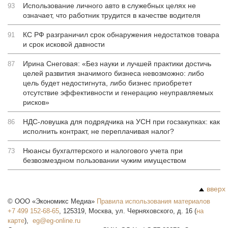
Использование личного авто в служебных целях не
93
означает, что работник трудится в качестве водителя
КС РФ разграничил срок обнаружения недостатков товара
91
и срок исковой давности
Ирина Снеговая: «Без науки и лучшей практики достичь
87
целей развития значимого бизнеса невозможно: либо
цель будет недостигнута, либо бизнес приобретет
отсутствие эффективности и генерацию неуправляемых
рисков»
НДС-ловушка для подрядчика на УСН при госзакупках: как
86
исполнить контракт, не переплачивая налог?
Нюансы бухгалтерского и налогового учета при
73
безвозмездном пользовании чужим имуществом
вверх
©
ООО «Экономикс Медиа»
Правила использования материалов
+7 499 152-68-65
,
125319
,
Москва
,
ул. Черняховского, д. 16
(
на
карте
),