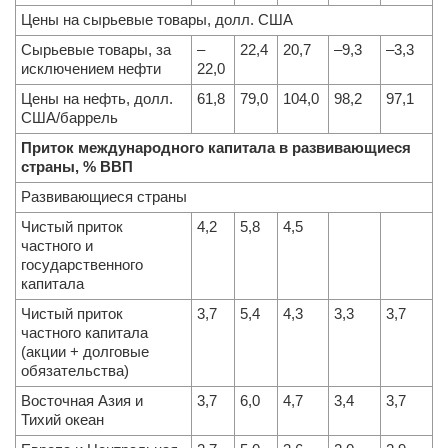
Цены на сырьевые товары, долл. США
Сырьевые товары, за
–
22,4
20,7
–9,3
–3,3
исключением нефти
22,0
Цены на нефть, долл.
61,8
79,0
104,0
98,2
97,1
США/баррель
Приток международного капитала в развивающиеся
страны, % ВВП
Развивающиеся страны
Чистый приток
4,2
5,8
4,5
частного и
государственного
капитала
Чистый приток
3,7
5,4
4,3
3,3
3,7
частного капитала
(акции + долговые
обязательства)
Восточная Азия и
3,7
6,0
4,7
3,4
3,7
Тихий океан