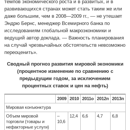
темпов экономического роста и в развитых, и в
развивающихся странах может стать таким же или
даже большим, чем в 2008—2009 гг., — не утешает
Эндрю Бернс, менеджер Всемирного банка по
исследованиям глобальной макроэкономики и
ведущий автор доклада. — Важность планирования
на случай чрезвычайных обстоятельств невозможно
переоценить».
Сводный прогноз развития мировой экономики
(процентное изменение по сравнению с
предыдущим годом, за исключением
процентных ставок и цен на нефть)
2009
2010
2011о
2012п
2013п
Мировая конъюнктура
Объем мировой
–
12,4
6,6
4,7
6,8
торговли (товары и
10,6
нефакторные услуги)