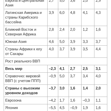
Европа и Центральная
2,7
5,0
3,6
2,0
2,9
Азия
Латинская Америка и
3,9
6,0
4,8
4,1
4,3
страны Карибского
бассейна
Ближний Восток и
2,8
2,4
2,0
1,2
1,6
Северная Африка
Южная Азия
4,6
5,0
3,9
3,3
3,7
Страны Африки к югу
4,0
3,7
3,9
3,5
4,4
от Сахары
Рост реального ВВП
Весь мир
–2,3
4,1
2,7
2,5
3,1
Справочно: мировой
–0,9
5,0
3,7
3,4
4,0
ВВП (с учетом ППП)
Страны с высоким
–3,7
3,0
1,6
1,4
2,0
уровнем доходов
Еврозона
–4,2
1,7
1,6
–0,3
1,1
Япония
–5,5
4,5
–0,9
1,9
1,6