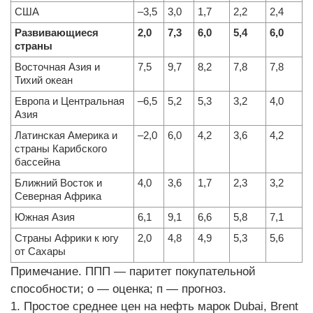
США
–3,5
3,0
1,7
2,2
2,4
Развивающиеся
2,0
7,3
6,0
5,4
6,0
страны
Восточная Азия и
7,5
9,7
8,2
7,8
7,8
Тихий океан
Европа и Центральная
–6,5
5,2
5,3
3,2
4,0
Азия
Латинская Америка и
–2,0
6,0
4,2
3,6
4,2
страны Карибского
бассейна
Ближний Восток и
4,0
3,6
1,7
2,3
3,2
Северная Африка
Южная Азия
6,1
9,1
6,6
5,8
7,1
Страны Африки к югу
2,0
4,8
4,9
5,3
5,6
от Сахары
Примечание. ППП — паритет покупательной
способности; о — оценка; п — прогноз.
1. Простое среднее цен на нефть марок Dubai, Brent