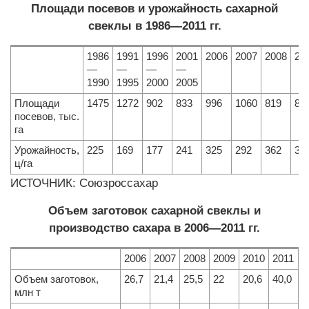
Площади посевов и урожайность сахарной
свеклы в 1986—2011 гг.
1986
1991
1996
2001
2006
2007
2008
20
—
—
—
—
1990
1995
2000
2005
Площади
1475
1272
902
833
996
1060
819
81
посевов, тыс.
га
Урожайность,
225
169
177
241
325
292
362
32
ц/га
ИСТОЧНИК: Союзроссахар
Объем заготовок сахарной свеклы и
производство сахара в 2006—2011 гг.
2006
2007
2008
2009
2010
2011
Объем заготовок,
26,7
21,4
25,5
22
20,6
40,0
млн т