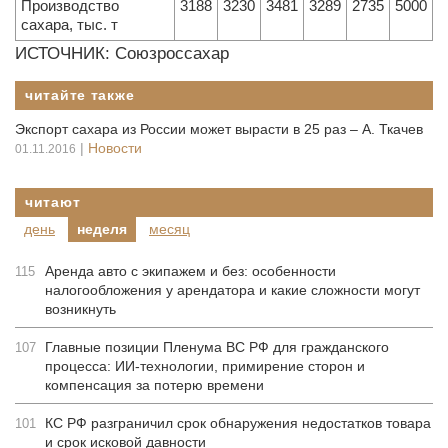
Производство
3188
3230
3481
3289
2735
5000
сахара, тыс. т
ИСТОЧНИК: Союзроссахар
читайте также
Экспорт сахара из России может вырасти в 25 раз – А. Ткачев
|
Новости
01.11.2016
читают
день
неделя
месяц
Аренда авто с экипажем и без: особенности
115
налогообложения у арендатора и какие сложности могут
возникнуть
Главные позиции Пленума ВС РФ для гражданского
107
процесса: ИИ-технологии, примирение сторон и
компенсация за потерю времени
КС РФ разграничил срок обнаружения недостатков товара
101
и срок исковой давности