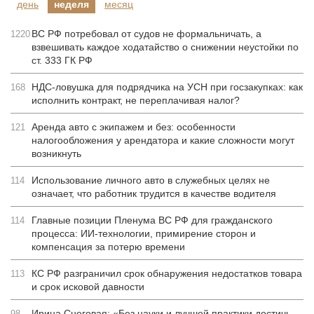
день
неделя
месяц
ВС РФ потребовал от судов не формальничать, а
1220
взвешивать каждое ходатайство о снижении неустойки по
ст. 333 ГК РФ
НДС-ловушка для подрядчика на УСН при госзакупках: как
168
исполнить контракт, не переплачивая налог?
Аренда авто с экипажем и без: особенности
121
налогообложения у арендатора и какие сложности могут
возникнуть
Использование личного авто в служебных целях не
114
означает, что работник трудится в качестве водителя
Главные позиции Пленума ВС РФ для гражданского
114
процесса: ИИ-технологии, примирение сторон и
компенсация за потерю времени
КС РФ разграничил срок обнаружения недостатков товара
113
и срок исковой давности
Ирина Снеговая: «Без науки и лучшей практики достичь
98