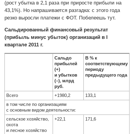
(рост убытка в 2,1 раза при приросте прибыли на
43,1%). Но напрашивается разгадка: с этого года
резко выросли платежи с ФОТ. Побелеешь тут.
Сальдированный финансовый результат
(прибыль минус убыток) организаций в I
квартале 2011 г.
Сальдо
В % к
прибылей
соответствующему
(+)
периоду
и убытков
предыдущего года
(–), млрд
руб.
Всего
+1980,2
133,1
в том числе по организациям
с основным видом деятельности:
сельское хозяйство,
+22,1
171,6
охота
и лесное хозяйство