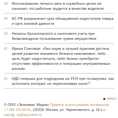
Использование личного авто в служебных целях не
94
означает, что работник трудится в качестве водителя
КС РФ разграничил срок обнаружения недостатков товара
94
и срок исковой давности
Нюансы бухгалтерского и налогового учета при
83
безвозмездном пользовании чужим имуществом
Ирина Снеговая: «Без науки и лучшей практики достичь
81
целей развития значимого бизнеса невозможно: либо
цель будет недостигнута, либо бизнес приобретет
отсутствие эффективности и генерацию неуправляемых
рисков»
НДС-ловушка для подрядчика на УСН при госзакупках: как
41
исполнить контракт, не переплачивая налог?
вверх
©
ООО «Экономикс Медиа»
Правила использования материалов
+7 499 152-68-65
,
125319
,
Москва
,
ул. Черняховского, д. 16
(
на
карте
),