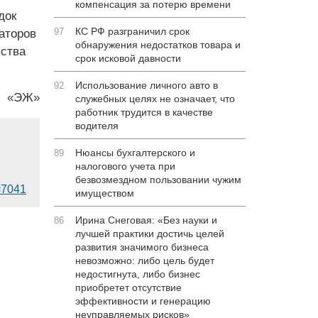
компенсация за потерю времени
док
КС РФ разграничил срок
97
аторов
обнаружения недостатков товара и
ьства
срок исковой давности
Использование личного авто в
92
«ЭЖ»
служебных целях не означает, что
работник трудится в качестве
водителя
Нюансы бухгалтерского и
89
налогового учета при
безвозмездном пользовании чужим
d=7041
имуществом
Ирина Снеговая: «Без науки и
86
лучшей практики достичь целей
развития значимого бизнеса
невозможно: либо цель будет
недостигнута, либо бизнес
приобретет отсутствие
эффективности и генерацию
неуправляемых рисков»