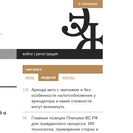
я понимаю
т
войти
|
регистрация
читают
день
неделя
месяц
Аренда авто с экипажем и без:
135
особенности налогообложения у
арендатора и какие сложности
могут возникнуть
й о
Главные позиции Пленума ВС РФ
98
для гражданского процесса: ИИ-
технологии, примирение сторон и