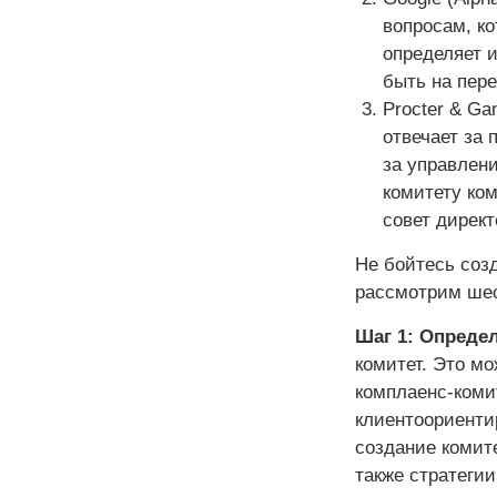
вопросам, ко
определяет и
быть на пере
Procter & G
отвечает за 
за управлен
комитету ко
совет директ
Не бойтесь созд
рассмотрим шес
Шаг 1: Опреде
комитет. Это мо
комплаенс-коми
клиентоориенти
создание комите
также стратегии