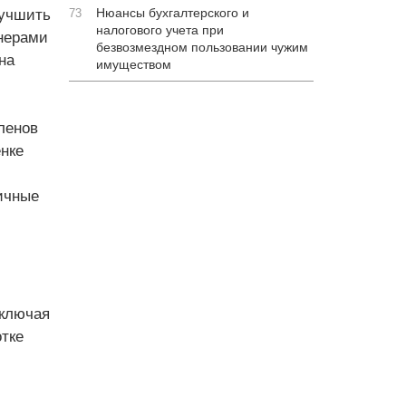
Нюансы бухгалтерского и
лучшить
73
налогового учета при
нерами
безвозмездном пользовании чужим
на
имуществом
ленов
нке
ичные
включая
отке