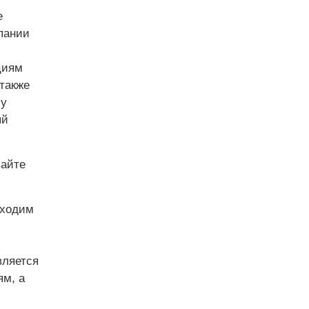
е
пании
циям
 также
му
ый
вайте
бходим
вляется
ям, а