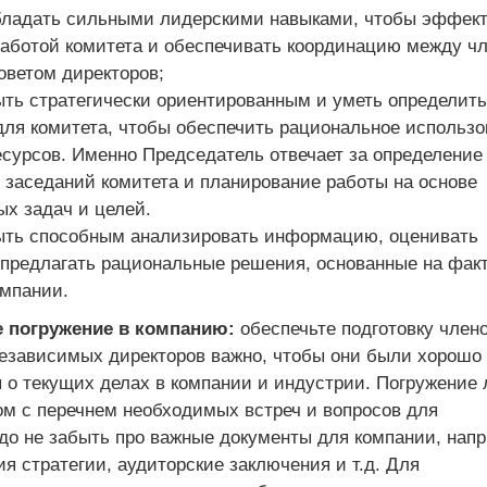
бладать сильными лидерскими навыками, чтобы эффек
работой комитета и обеспечивать координацию между ч
оветом директоров;
ыть стратегически ориентированным и уметь определить
для комитета, чтобы обеспечить рациональное использо
есурсов. Именно Председатель отвечает за определение
 заседаний комитета и планирование работы на основе
ых задач и целей.
ыть способным анализировать информацию, оценивать
 предлагать рациональные решения, основанные на факт
омпании.
е погружение в компанию:
обеспечьте подготовку член
независимых директоров важно, чтобы они были хорошо
о текущих делах в компании и индустрии. Погружение
м с перечнем необходимых встреч и вопросов для
до не забыть про важные документы для компании, напр
я стратегии, аудиторские заключения и т.д. Для