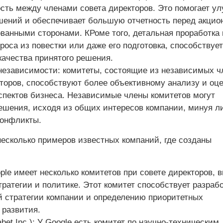
ость между членами совета директоров. Это помогает у
шений и обеспечивает большую отчетность перед акцио
ванными сторонами. КРоме того, детальная проработка 
роса из повестки или даже его подготовка, способствует
ачества принятого решения.
независимости: комитеты, состоящие из независимых ч
торов, способствуют более объективному анализу и оце
спектов бизнеса. Независимые члены комитетов могут
ешения, исходя из общих интересов компании, минуя л
конфликты.
есколько примеров известных компаний, где созданы
Apple имеет несколько комитетов при совете директоров, 
тратегии и политике. Этот комитет способствует разраб
й стратегии компании и определению приоритетных
 развития.
abet Inc.): У Google есть комитет по научно-техническим