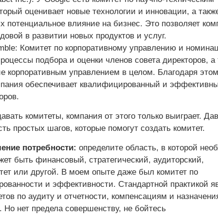
торый оценивает новые технологии и инновации, а такж
х потенциальное влияние на бизнес. Это позволяет ком
довой в развитии новых продуктов и услуг.
amble: Комитет по корпоративному управлению и номина
процессы подбора и оценки членов совета директоров, а
ие корпоративным управлением в целом. Благодаря это
мпания обеспечивает квалифицированный и эффективн
оров.
авать комитеты, компания от этого только выиграет. Да
ть простых шагов, которые помогут создать комитет.
ление потребности:
определите область, в которой нео
жет быть финансовый, стратегический, аудиторский,
тет или другой. В моем опыте даже был комитет по
рованности и эффективности. Стандартной практикой я
тов по аудиту и отчетности, компенсациям и назначени
. Но нет предела совершенству, не бойтесь