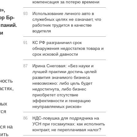
компенсация за потерю времени
»,
Использование личного авто в
93
ор Бр­
служебных целях не означает, что
мпаний.
работник трудится в качестве
водителя
ри
КС РФ разграничил срок
91
обнаружения недостатков товара и
срок исковой давности
Ирина Снеговая: «Без науки и
87
лучшей практики достичь целей
развития значимого бизнеса
ность
невозможно: либо цель будет
астях,
недостигнута, либо бизнес
приобретет отсутствие
эффективности и генерацию
ных
неуправляемых рисков»
тся
НДС-ловушка для подрядчика на
86
УСН при госзакупках: как исполнить
ся на
контракт, не переплачивая налог?
лить