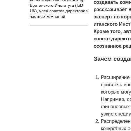
создавать коми
Бр­итанского Института (IoD
рассказывает 
UK), член сов­етов директоров
част­ных компаний
эксперт по ко
итанского Инст
Кроме того, ав
совете директ
осознанное ре
Зачем созда
Расширение 
привлечь вн
которые могу
Например, с
финансовых 
узкие специ
Распределен
конкретных 