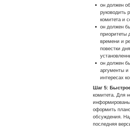
он должен о
руководить 
комитета и с
он должен б
приоритеты 
времени и р
повестки дня
установленн
он должен б
аргументы и
интересах к
Шаг 5: Быстро
комитета. Для 
информированы 
оформить плано
обсуждения. На
последняя верси