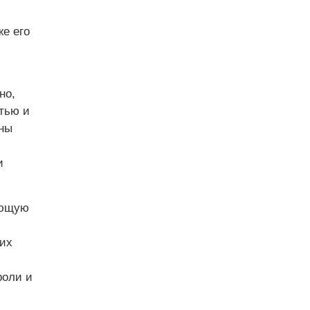
же его
но,
тью и
жны
и
ающую
их
роли и