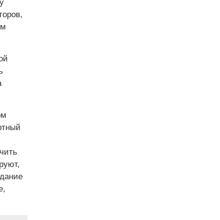
у
торов,
ем
ой
ь
а
ом
ртный
чить
руют,
здание
е,