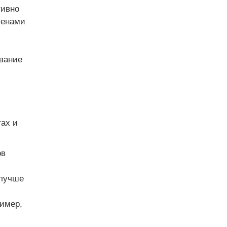
тивно
ленами
вание
ах и
ов
 лучше
имер,