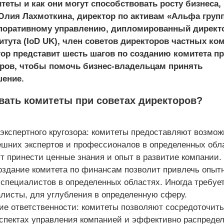
теты и как они могут способствовать росту бизнеса,
Юлия Лахмоткина, директор по активам «Альфа групп
рпоративному управлению, дипломи­рованный директ
итута (IoD UK), член сов­етов директоров част­ных ко
тор представит шесть шагов по созданию комитета п
оров, чтобы помочь бизнес-владельцам принять
шение.
вать комитеты при советах директоров?
экспертного кругозора: комитеты предоставляют возмож
ешних экспертов и профессионалов в определенных обл
т принести ценные знания и опыт в развитие компании.
оздание комитета по финансам позволит привлечь опыт
специалистов в определенных областях. Иногда требуе
алисты, для углубления в определенную сферу.
ие ответственности: комитеты позволяют сосредоточить
аспектах управления компанией и эффективно распреде