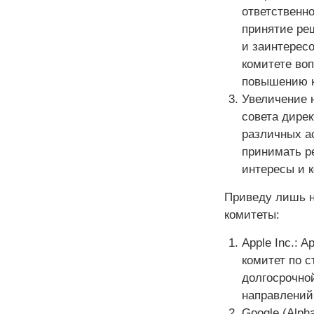
ответственн
принятие ре
и заинтересо
комитете воп
повышению к
Увеличение 
совета дирек
различных а
принимать р
интересы и 
Приведу лишь н
комитеты:
Apple Inc.: 
комитет по с
долгосрочно
направлений
Google (Alph