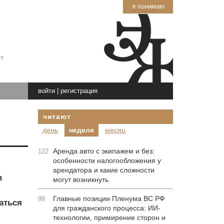
я понимаю
т
войти
|
регистрация
читают
день
неделя
месяц
Аренда авто с экипажем и без:
122
особенности налогообложения у
арендатора и какие сложности
в
могут возникнуть
Главные позиции Пленума ВС РФ
99
аться
для гражданского процесса: ИИ-
технологии, примирение сторон и