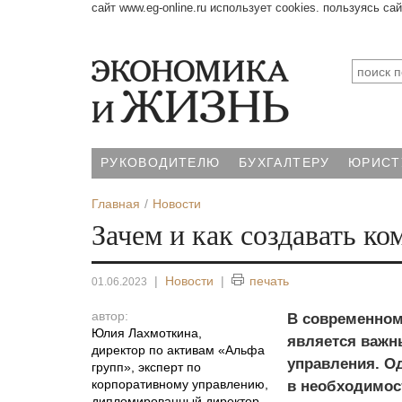
сайт www.eg-online.ru использует cookies. пользуясь са
РУКОВОДИТЕЛЮ
БУХГАЛТЕРУ
ЮРИСТ
Главная
Новости
Зачем и как создавать к
|
Новости
|
печать
01.06.2023
автор:
В современном
Юлия Лахмоткина
,
является важн
директор по активам «Альфа
управления. О
групп», эксперт по
корпоративному управлению,
в необходимост
дипломи­рованный директор