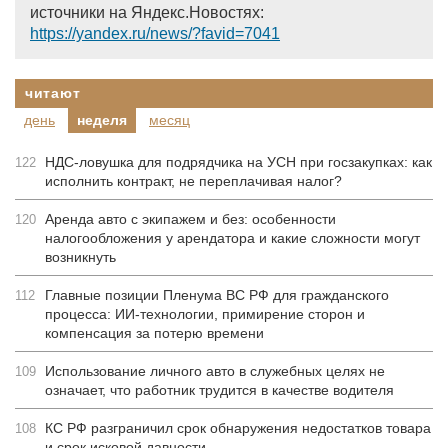
источники на Яндекс.Новостях:
https://yandex.ru/news/?favid=7041
читают
день
неделя
месяц
НДС-ловушка для подрядчика на УСН при госзакупках: как
122
исполнить контракт, не переплачивая налог?
Аренда авто с экипажем и без: особенности
120
налогообложения у арендатора и какие сложности могут
возникнуть
Главные позиции Пленума ВС РФ для гражданского
112
процесса: ИИ-технологии, примирение сторон и
компенсация за потерю времени
Использование личного авто в служебных целях не
109
означает, что работник трудится в качестве водителя
КС РФ разграничил срок обнаружения недостатков товара
108
и срок исковой давности