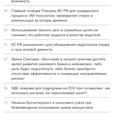
возникнуть
Главные позиции Пленума ВС РФ для гражданского
99
процесса: ИИ-технологии, примирение сторон и
компенсация за потерю времени
Использование личного авто в служебных целях не
93
означает, что работник трудится в качестве водителя
КС РФ разграничил срок обнаружения недостатков товара
91
и срок исковой давности
Ирина Снеговая: «Без науки и лучшей практики достичь
87
целей развития значимого бизнеса невозможно: либо
цель будет недостигнута, либо бизнес приобретет
отсутствие эффективности и генерацию неуправляемых
рисков»
НДС-ловушка для подрядчика на УСН при госзакупках: как
86
исполнить контракт, не переплачивая налог?
Нюансы бухгалтерского и налогового учета при
73
безвозмездном пользовании чужим имуществом