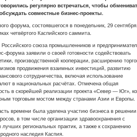
оговорились регулярно встречаться, чтобы обменива
обсуждать совместные бизнес-проекты.
вого форума, состоявшегося в понедельник, 29 сентября,
ках четвёртого Каспийского саммита.
Российского союза промышленников и предпринимател
ес-форума заявили о своей готовности содействовать
етики, производственной кооперации, расширению торго
измов продвижения взаимных инвестиций, развитию
нансового сотрудничества, включая использование
алют в национальных расчётах. Отмечена общая
ость в скорейшей реализации проекта «Север — Юг», к
жным торговым мостом между странами Азии и Европы.
асть времени была уделена участию бизнеса в решении
росов, в том числе организации здравоохранения с
 лучших региональных практик, а также к сохранению
иродного наследия Каспия.