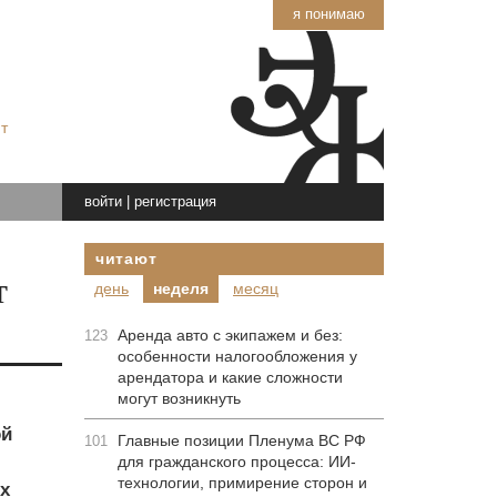
я понимаю
т
войти
|
регистрация
читают
т
день
неделя
месяц
Аренда авто с экипажем и без:
123
особенности налогообложения у
арендатора и какие сложности
могут возникнуть
ой
Главные позиции Пленума ВС РФ
101
для гражданского процесса: ИИ-
технологии, примирение сторон и
х