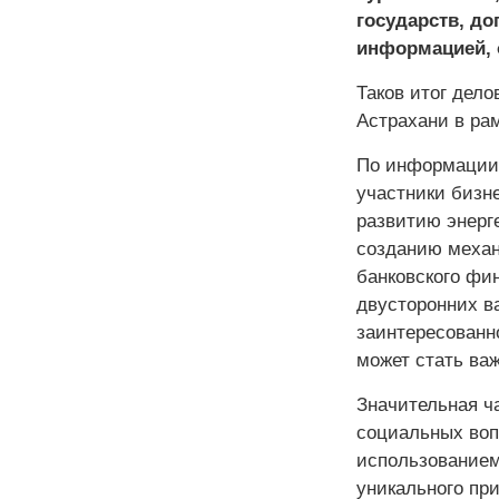
государств, д
информацией, 
Таков итог дело
Астрахани в рам
По информации 
участники бизн
развитию энерг
созданию механ
банковского фи
двусторонних в
заинтересованн
может стать ва
Значительная ч
социальных воп
использованием
уникального пр