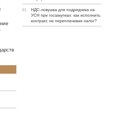
я
НДС-ловушка для подрядчика на
61
УСН при госзакупках: как исполнить
контракт, не переплачивая налог?
ение
у
дарств