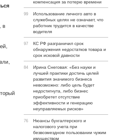
компенсация за потерю времени
ться
Использование личного авто в
99
служебных целях не означает, что
 в
работник трудится в качестве
водителя
КС РФ разграничил срок
97
ей,
обнаружения недостатков товара и
срок исковой давности
вли,
Ирина Снеговая: «Без науки и
84
лучшей практики достичь целей
развития значимого бизнеса
невозможно: либо цель будет
недостигнута, либо бизнес
оторый
приобретет отсутствие
эффективности и генерацию
неуправляемых рисков»
Нюансы бухгалтерского и
76
налогового учета при
безвозмездном пользовании чужим
имуществом