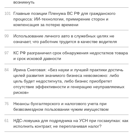
возникнуть
Главные позиции Пленума ВС РФ для гражданского
101
процесса: ИИ-технологии, примирение сторон и
компенсация за потерю времени
Использование личного авто в служебных целях не
99
означает, что работник трудится в качестве водителя
КС РФ разграничил срок обнаружения недостатков товара
97
и срок исковой давности
Ирина Снеговая: «Без науки и лучшей практики достичь
84
целей развития значимого бизнеса невозможно: либо
цель будет недостигнута, либо бизнес приобретет
отсутствие эффективности и генерацию неуправляемых
рисков»
Нюансы бухгалтерского и налогового учета при
76
безвозмездном пользовании чужим имуществом
НДС-ловушка для подрядчика на УСН при госзакупках: как
61
исполнить контракт, не переплачивая налог?