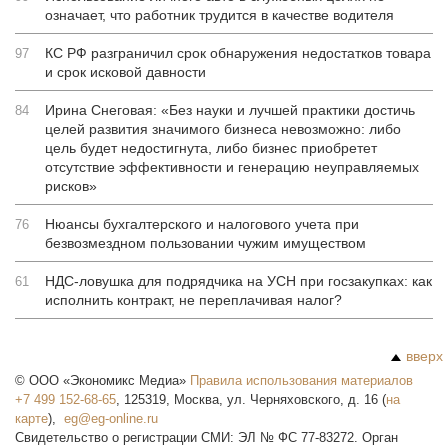
означает, что работник трудится в качестве водителя
КС РФ разграничил срок обнаружения недостатков товара
97
и срок исковой давности
Ирина Снеговая: «Без науки и лучшей практики достичь
84
целей развития значимого бизнеса невозможно: либо
цель будет недостигнута, либо бизнес приобретет
отсутствие эффективности и генерацию неуправляемых
рисков»
Нюансы бухгалтерского и налогового учета при
76
безвозмездном пользовании чужим имуществом
НДС-ловушка для подрядчика на УСН при госзакупках: как
61
исполнить контракт, не переплачивая налог?
вверх
©
ООО «Экономикс Медиа»
Правила использования материалов
+7 499 152-68-65
,
125319
,
Москва
,
ул. Черняховского, д. 16
(
на
карте
),
Свидетельство о регистрации СМИ: ЭЛ № ФС 77-83272. Орган