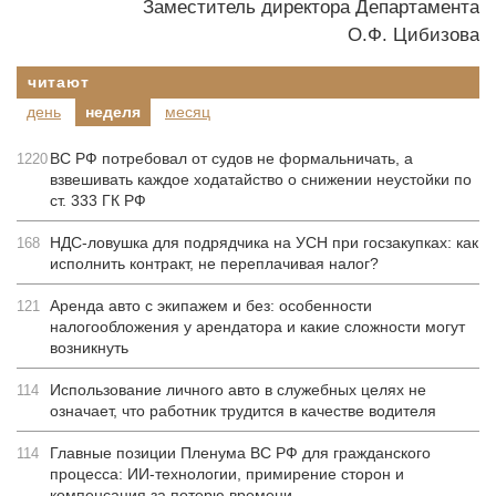
Заместитель директора Департамента
О.Ф. Цибизова
читают
день
неделя
месяц
ВС РФ потребовал от судов не формальничать, а
1220
взвешивать каждое ходатайство о снижении неустойки по
ст. 333 ГК РФ
НДС-ловушка для подрядчика на УСН при госзакупках: как
168
исполнить контракт, не переплачивая налог?
Аренда авто с экипажем и без: особенности
121
налогообложения у арендатора и какие сложности могут
возникнуть
Использование личного авто в служебных целях не
114
означает, что работник трудится в качестве водителя
Главные позиции Пленума ВС РФ для гражданского
114
процесса: ИИ-технологии, примирение сторон и
компенсация за потерю времени