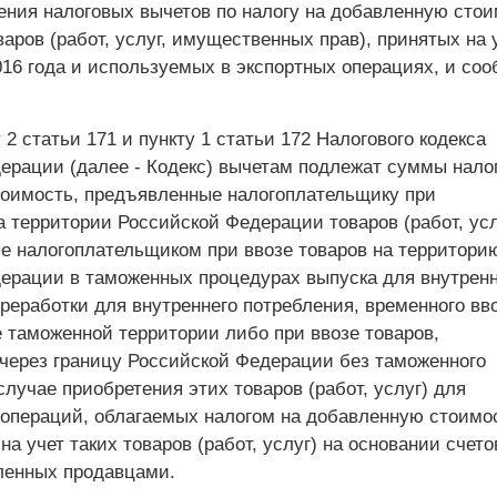
ения налоговых вычетов по налогу на добавленную стои
аров (работ, услуг, имущественных прав), принятых на 
016 года и используемых в экспортных операциях, и со
 2 статьи 171 и пункту 1 статьи 172 Налогового кодекса
ерации (далее - Кодекс) вычетам подлежат суммы налог
оимость, предъявленные налогоплательщику при
а территории Российской Федерации товаров (работ, усл
е налогоплательщиком при ввозе товаров на территори
ерации в таможенных процедурах выпуска для внутренн
реработки для внутреннего потребления, временного вв
е таможенной территории либо при ввозе товаров,
ерез границу Российской Федерации без таможенного
лучае приобретения этих товаров (работ, услуг) для
операций, облагаемых налогом на добавленную стоимос
на учет таких товаров (работ, услуг) на основании счето
ленных продавцами.