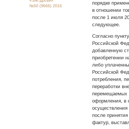
«ЭЖ-Досье»
порядке примен
№50 (9666) 2016
в отношении тов
после 1 июля 2
следующее.
Согласно пункту
Российской Фед
добавленную ст
приобретении н
либо уплаченны
Российской Фед
потребления, пе
переработки вн
перемещаемых ч
оформления, в с
осуществления 
после принятия 
фактур, выстав