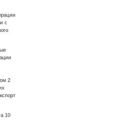
ерации
и с
ого
ные
рации
ом 2
их
кспорт
а 10