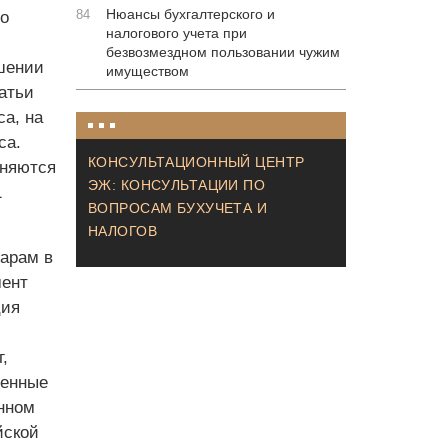
Нюансы бухгалтерского и
84
го
налогового учета при
безвозмездном пользовании чужим
ошении
имуществом
татьи
са, на
са.
КОНСУЛЬТАЦИОННЫЙ ЦЕНТР
аняются
ЭЖ: КОНСУЛЬТАЦИИ ПО
1
ВОПРОСАМ БУХУЧЕТА И
НАЛОГОВ
варам в
мент
ция
,
ценные
анном
йской