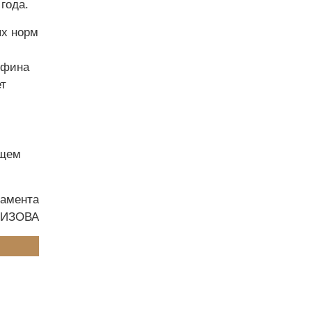
года.
ых норм
нфина
ет
ящем
тамента
БИЗОВА