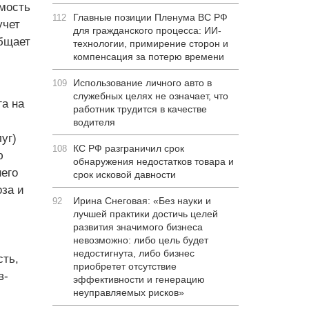
мость
Главные позиции Пленума ВС РФ
112
учет
для гражданского процесса: ИИ-
общает
технологии, примирение сторон и
компенсация за потерю времени
Использование личного авто в
109
служебных целях не означает, что
а на
работник трудится в качестве
водителя
уг)
КС РФ разграничил срок
108
ю
обнаружения недостатков товара и
его
срок исковой давности
оза и
Ирина Снеговая: «Без науки и
92
лучшей практики достичь целей
развития значимого бизнеса
невозможно: либо цель будет
недостигнута, либо бизнес
ть,
приобретет отсутствие
в-
эффективности и генерацию
неуправляемых рисков»