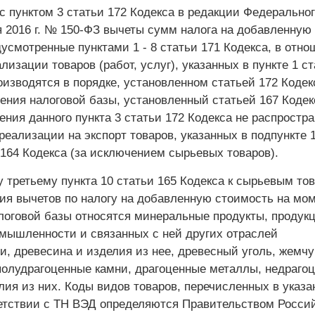
с пунктом 3 статьи 172 Кодекса в редакции Федерально
я 2016 г. № 150-ФЗ вычеты сумм налога на добавленную
усмотренные пунктами 1 - 8 статьи 171 Кодекса, в отн
лизации товаров (работ, услуг), указанных в пункте 1 с
оизводятся в порядке, установленном статьей 172 Кодек
ения налоговой базы, установленный статьей 167 Кодек
ния данного пункта 3 статьи 172 Кодекса не распростр
реализации на экспорт товаров, указанных в подпункте 
 164 Кодекса (за исключением сырьевых товаров).
 третьему пункта 10 статьи 165 Кодекса к сырьевым то
ия вычетов по налогу на добавленную стоимость на мо
логовой базы относятся минеральные продукты, продук
мышленности и связанных с ней других отраслей
, древесина и изделия из нее, древесный уголь, жемчуг
полудрагоценные камни, драгоценные металлы, недраго
лия из них. Коды видов товаров, перечисленных в указ
ветствии с ТН ВЭД определяются Правительством Росси