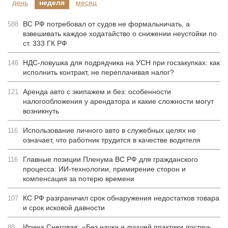
день
неделя
месяц
ВС РФ потребовал от судов не формальничать, а
588
взвешивать каждое ходатайство о снижении неустойки по
ст. 333 ГК РФ
НДС-ловушка для подрядчика на УСН при госзакупках: как
146
исполнить контракт, не переплачивая налог?
Аренда авто с экипажем и без: особенности
121
налогообложения у арендатора и какие сложности могут
возникнуть
Использование личного авто в служебных целях не
116
означает, что работник трудится в качестве водителя
Главные позиции Пленума ВС РФ для гражданского
116
процесса: ИИ-технологии, примирение сторон и
компенсация за потерю времени
КС РФ разграничил срок обнаружения недостатков товара
107
и срок исковой давности
Ирина Снеговая: «Без науки и лучшей практики достичь
88