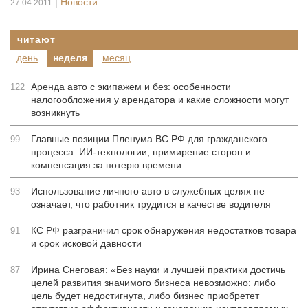
|
Новости
27.04.2011
читают
день
неделя
месяц
Аренда авто с экипажем и без: особенности
122
налогообложения у арендатора и какие сложности могут
возникнуть
Главные позиции Пленума ВС РФ для гражданского
99
процесса: ИИ-технологии, примирение сторон и
компенсация за потерю времени
Использование личного авто в служебных целях не
93
означает, что работник трудится в качестве водителя
КС РФ разграничил срок обнаружения недостатков товара
91
и срок исковой давности
Ирина Снеговая: «Без науки и лучшей практики достичь
87
целей развития значимого бизнеса невозможно: либо
цель будет недостигнута, либо бизнес приобретет