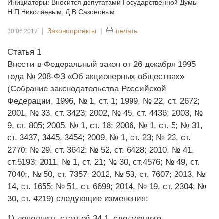
Инициаторы: Вносится депутатами Государственной Думы
Н.П.Николаевым, Д.В.Сазоновым
|
Законопроекты
|
печать
30.06.2017
Статья 1
Внести в Федеральный закон от 26 декабря 1995
года № 208-ФЗ «Об акционерных обществах»
(Собрание законодательства Российской
Федерации, 1996, № 1, ст. 1; 1999, № 22, ст. 2672;
2001, № 33, ст. 3423; 2002, № 45, ст. 4436; 2003, №
9, ст. 805; 2005, № 1, ст. 18; 2006, № 1, ст. 5; № 31,
ст. 3437, 3445, 3454; 2009, № 1, ст. 23; № 23, ст.
2770; № 29, ст. 3642; № 52, ст. 6428; 2010, № 41,
ст.5193; 2011, № 1, ст. 21; № 30, ст.4576; № 49, ст.
7040;, № 50, ст. 7357; 2012, № 53, ст. 7607; 2013, №
14, ст. 1655; № 51, ст. 6699; 2014, № 19, ст. 2304; №
30, ст. 4219) следующие изменения:
1) дополнить статьей 34.1. следующего