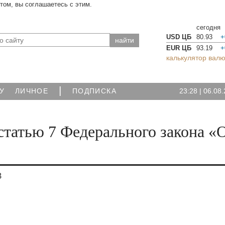
йтом, вы соглашаетесь с этим.
сегодня
USD ЦБ
80.93
+
EUR ЦБ
93.19
+
калькулятор валю
|
23:28
|
06.08.
У
ЛИЧНОЕ
ПОДПИСКА
статью 7 Федерального закона «
З