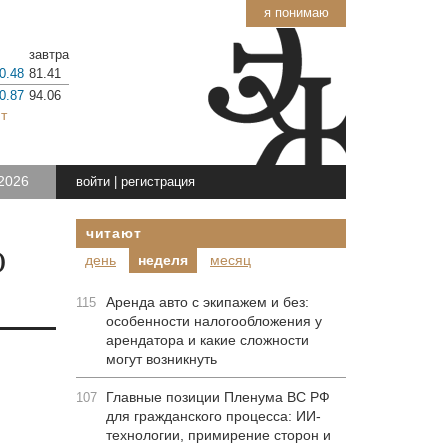
я понимаю
завтра
0.48
81.41
0.87
94.06
т
2026
войти
|
регистрация
читают
О
день
неделя
месяц
Аренда авто с экипажем и без:
115
особенности налогообложения у
арендатора и какие сложности
могут возникнуть
Главные позиции Пленума ВС РФ
107
для гражданского процесса: ИИ-
технологии, примирение сторон и