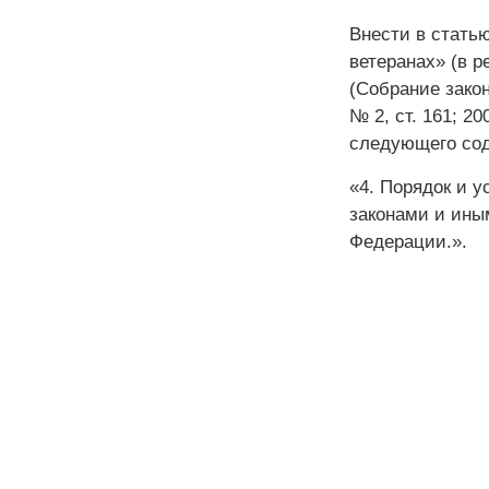
Внести в статью
ветеранах» (в р
(Собрание закон
№ 2, ст. 161; 2
следующего со
«4. Порядок и 
законами и ины
Федерации.».