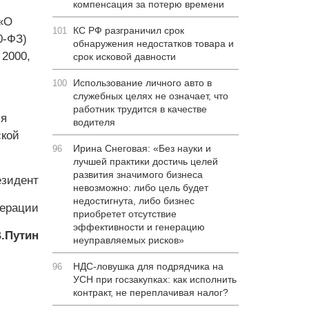
компенсация за потерю времени
 «О
КС РФ разграничил срок
101
0-ФЗ)
обнаружения недостатков товара и
 2000,
срок исковой давности
Использование личного авто в
100
служебных целях не означает, что
работник трудится в качестве
ся
водителя
ской
Ирина Снеговая: «Без науки и
96
лучшей практики достичь целей
развития значимого бизнеса
зидент
невозможно: либо цель будет
недостигнута, либо бизнес
дерации
приобретет отсутствие
эффективности и генерацию
.Путин
неуправляемых рисков»
НДС-ловушка для подрядчика на
96
УСН при госзакупках: как исполнить
контракт, не переплачивая налог?