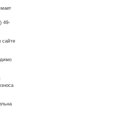
имает
) 49-
 сайте
одимо
и
взноса
ельна