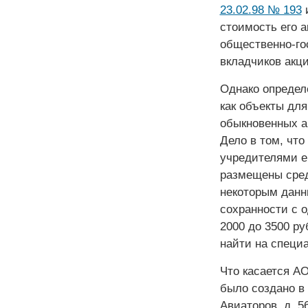
23.02.98 № 193
и
стоимость его 
общественно-го
вкладчиков акц
Однако определ
как объекты дл
обыкновенных а
Дело в том, чт
учредителями е
размещены среди
некоторым данн
сохранности с о
2000 до 3500 р
найти на специ
Что касается А
было создано в 
Авиаторов, д. 