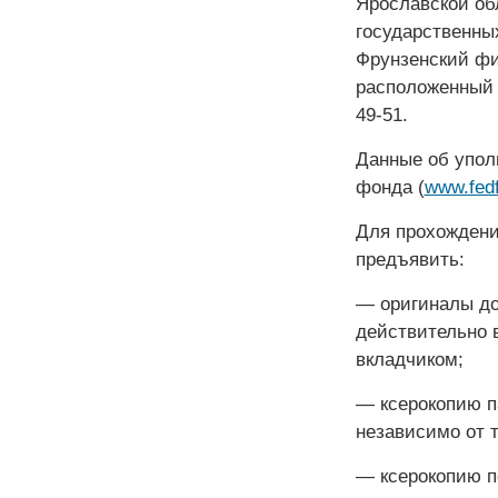
Ярославской об
государственны
Фрунзенский фи
расположенный п
49-51.
Данные об упол
фонда (
www.fedf
Для прохождени
предъявить:
— оригиналы до
действительно 
вкладчиком;
— ксерокопию па
независимо от т
— ксерокопию п