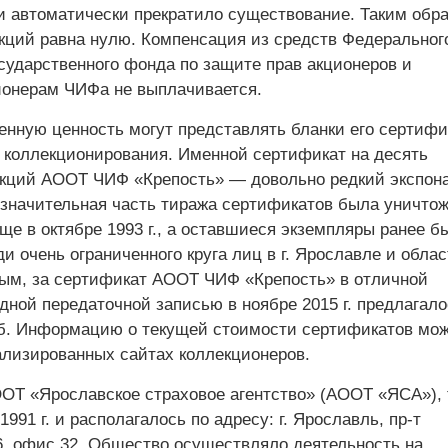
 автоматически прекратило существование. Таким обра
акций равна нулю. Компенсация из средств Федеральног
сударственного фонда по защите прав акционеров и
ионерам ЧИФа не выплачивается.
енную ценность могут представлять бланки его сертифи
я коллекционирования. Именной сертификат на десять
кций АООТ ЧИФ «Крепость» — довольно редкий экспона
о значительная часть тиража сертификатов была уничто
ще в октябре 1993 г., а оставшиеся экземпляры ранее б
 очень ограниченного круга лиц в г. Ярославле и облас
ым, за сертификат АООТ ЧИФ «Крепость» в отличной
дной передаточной записью в ноябре 2015 г. предлагало
уб. Информацию о текущей стоимости сертификатов мо
ализированных сайтах коллекционеров.
ООТ «Ярославское страховое агентство» (АООТ «ЯСА»), 
1991 г. и располагалось по адресу: г. Ярославль, пр-т
56, офис 32. Общество осуществляло деятельность на