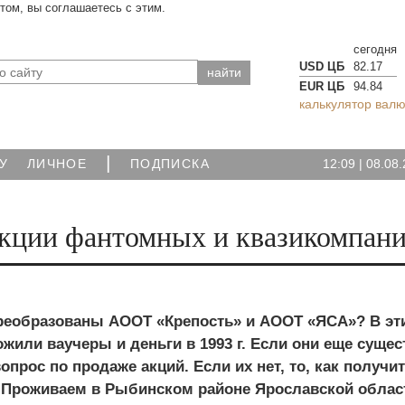
йтом, вы соглашаетесь с этим.
сегодня
USD ЦБ
82.17
EUR ЦБ
94.84
калькулятор валю
|
12:09
|
08.08.
У
ЛИЧНОЕ
ПОДПИСКА
акции фантомных и квазикомпан
реобразованы АООТ «Крепость» и АООТ «ЯСА»? В эт
или ваучеры и деньги в 1993 г. Если они еще сущес
вопрос по продаже акций. Если их нет, то, как получи
Проживаем в Рыбинском районе Ярославской облас