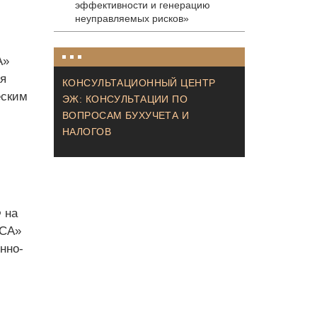
эффективности и генерацию
неуправляемых рисков»
А»
я
КОНСУЛЬТАЦИОННЫЙ ЦЕНТР
еским
ЭЖ: КОНСУЛЬТАЦИИ ПО
ВОПРОСАМ БУХУЧЕТА И
НАЛОГОВ
 на
ЯСА»
нно-