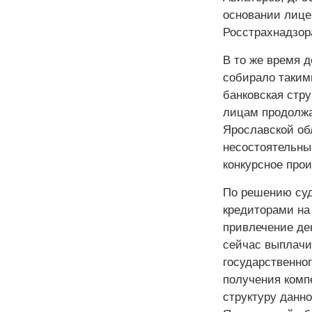
основании лице
Росстрахнадзора
В то же время 
собирало таким
банковская стр
лицам продолжа
Ярославской об
несостоятельным
конкурсное прои
По решению суда
кредиторами на
привлечение де
сейчас выплачи
государственног
получения комп
структуру данн