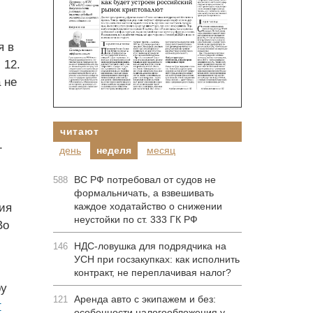
я в
 12.
 не
читают
.
день
неделя
месяц
ВС РФ потребовал от судов не
588
формальничать, а взвешивать
каждое ходатайство о снижении
ия
неустойки по ст. 333 ГК РФ
Во
НДС-ловушка для подрядчика на
146
УСН при госзакупках: как исполнить
контракт, не переплачивая налог?
ру
Аренда авто с экипажем и без:
121
т
особенности налогообложения у