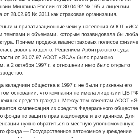
нзии Минфина России от 30.04.92 № 165 и лицензии
 от 28.02.95 № 3311 как страховая организация.
деньги и приватизационные чеки у населения АООТ «ЯС
и темпами и объемами, которым позавидовала бы люба
уктура. Причем продажа квазистраховых полисов физич
лась довольно долго. Решением Арбитражного суда
ласти от 30.07.97 АООТ «ЯСА» было признано
, а 2 октября 1997 г. в отношении него было открыто
зводство.
 вкладчики общества в 1997 г. не были признаны его
 том основании, что компания не имела лицензии ЦБ РФ
нежных средств граждан. Между тем клиентам АООТ «
вается компенсация из средств Федерального обществе
о фонда по защите прав акционеров и вкладчиков. Для
енсации нужно обратиться в местную уполномоченную
ого фонда — Государственное автономное учреждение