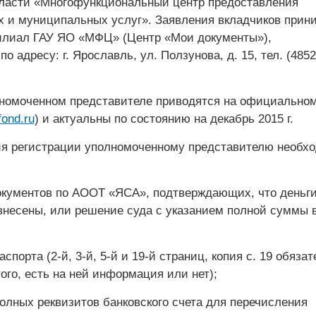
ласти «Многофункциональный центр предоставления
х и муниципальных услуг». Заявления вкладчиков прин
лиал ГАУ ЯО «МФЦ» (Центр «Мои документы»),
о адресу: г. Ярославль, ул. Ползунова, д. 15, тел. (4852
номоченном представителе приводятся на официальном
ond.ru
) и актуальны по состоянию на декабрь 2015 г.
я регистрации уполномоченному представителю необх
кументов по АООТ «ЯСА», подтверждающих, что деньг
внесены, или решение суда с указанием полной суммы 
спорта (2-й, 3-й, 5-й и 19-й страниц, копия с. 19 обязат
ого, есть на ней информация или нет);
олных реквизитов банковского счета для перечисления