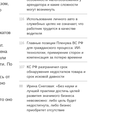
зом,
арендатора и какие сложности
могут возникнуть
о
Использование личного авто в
116
служебных целях не означает, что
работник трудится в качестве
катов
водителя
Главные позиции Пленума ВС РФ
116
т.
для гражданского процесса: ИИ-
жена
технологии, примирение сторон и
компенсация за потерю времени
ыли
ти. По
КС РФ разграничил срок
107
обнаружения недостатков товара и
сь от
срок исковой давности
жно
Ирина Снеговая: «Без науки и
88
лучшей практики достичь целей
развития значимого бизнеса
то оно
невозможно: либо цель будет
недостигнута, либо бизнес
приобретет отсутствие