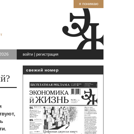
я понимаю
т
2026
войти
|
регистрация
свежий номер
ий?
и
твуют,
ть
ти.