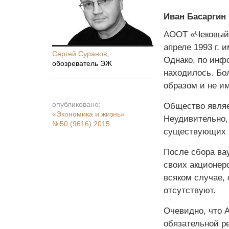
Иван Басаргин
АООТ «Чековый 
апреле 1993 г. 
Сергей Суранов
,
Однако, по инф
обозреватель ЭЖ
находилось. Бо
образом и не и
опубликовано:
Общество являе
«Экономика и жизнь»
Неудивительно, 
№50 (9616) 2015
существующих 
После сбора ва
своих акционер
всяком случае, 
отсутствуют.
Очевидно, что 
обязательной р