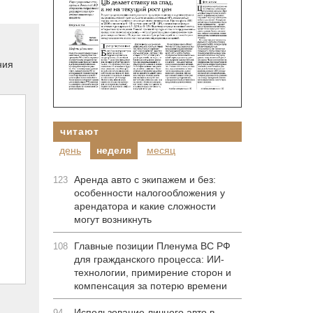
ния
читают
день
неделя
месяц
Аренда авто с экипажем и без:
123
особенности налогообложения у
арендатора и какие сложности
могут возникнуть
Главные позиции Пленума ВС РФ
108
для гражданского процесса: ИИ-
технологии, примирение сторон и
компенсация за потерю времени
Использование личного авто в
94