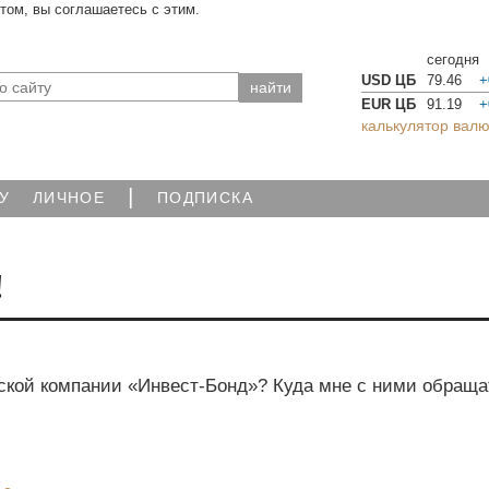
йтом, вы соглашаетесь с этим.
сегодня
USD ЦБ
79.46
+
EUR ЦБ
91.19
+
калькулятор валю
|
У
ЛИЧНОЕ
ПОДПИСКА
!
ской компании «Инвест-Бонд»? Куда мне с ними обраща