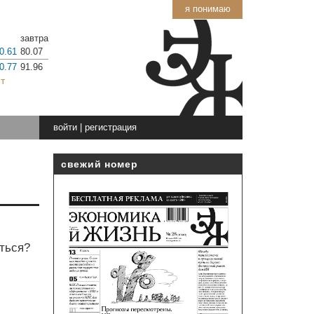
я понимаю
завтра
0.61
80.07
0.77
91.96
т
войти
|
регистрация
свежий номер
ться?